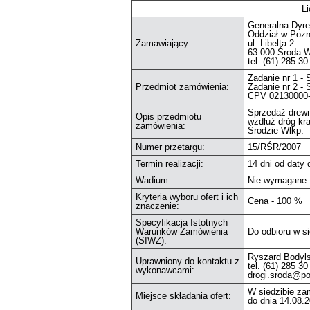
Li
Generalna Dyre
Oddział w Pozn
Zamawiający:
ul. Libelta 2
63-000 Środa W
tel. (61) 285 30
Zadanie nr 1 -
Przedmiot zamówienia:
Zadanie nr 2 - 
CPV 02130000
Sprzedaż drew
Opis przedmiotu
wzdłuż dróg k
zamówienia:
Środzie Wlkp.
Numer przetargu:
15/RŚR/2007
Termin realizacji:
14 dni od daty
Wadium:
Nie wymagane
Kryteria wyboru ofert i ich
Cena - 100 %
znaczenie:
Specyfikacja Istotnych
Warunków Zamówienia
Do odbioru w si
(SIWZ):
Ryszard Bodyls
Uprawniony do kontaktu z
tel. (61) 285 30
wykonawcami:
drogi.sroda@po
W siedzibie za
Miejsce składania ofert:
do dnia 14.08.2