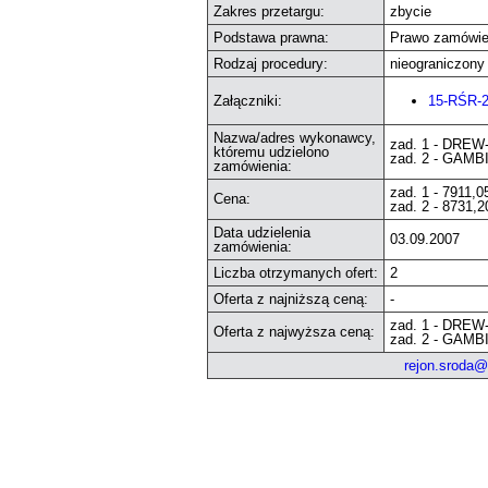
Zakres przetargu:
zbycie
Podstawa prawna:
Prawo zamówie
Rodzaj procedury:
nieograniczony
Załączniki:
15-RŚR-2
Nazwa/adres wykonawcy,
zad. 1 - DREW
któremu udzielono
zad. 2 - GAMB
zamówienia:
zad. 1 - 7911,0
Cena:
zad. 2 - 8731,2
Data udzielenia
03.09.2007
zamówienia:
Liczba otrzymanych ofert:
2
Oferta z najniższą ceną:
-
zad. 1 - DREW
Oferta z najwyższa ceną:
zad. 2 - GAMB
rejon.sroda@