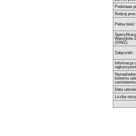
Podstawa p
Rodzaj proc
Pełna treść
Specyfikacj
Warunków Z
(SIWZ):
Załączniki:
Informacja 
najkorzystni
Nazwa/adre
któremu udz
zamówienia
Data udziel
Liczba otrz