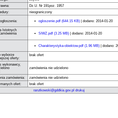
rawna:
Dz.U. Nr 191poz. 1957
edury:
nieograniczony
 ogłoszenia:
ogloszenie.pdf (644.15 KB)
| dodano: 2014-01-20
a Istotnych
amówienia
SIWZ.pdf (3.25 MB)
| dodano: 2014-01-20
Charakterystyka-obiektow.pdf (1.96 MB)
| dodano: 2
o wyborze
brak ofert
ejszej oferty:
s wykonawcy,
ielono
zamówienia nie udzielono
:
enia zamówienia:
zamówienia nie udzielono
ymanych ofert:
brak ofert
rarutkowski@gddkia.gov.pl
drukuj