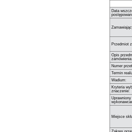
Data wszcz
postępowan
Zamawiając
Przedmiot 
Opis przedm
zamówienia
Numer przet
Termin reali
Wadium:
Kryteria wyb
znaczenie:
Uprawniony 
wykonawca
Miejsce skła
Zakres prze