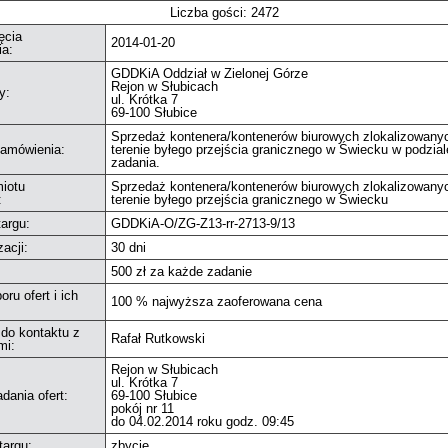
Liczba gości: 2472
ęcia
2014-01-20
ia:
GDDKiA Oddział w Zielonej Górze
Rejon w Słubicach
y:
ul. Krótka 7
69-100 Słubice
Sprzedaż kontenera/kontenerów biurowych zlokalizowany
zamówienia:
terenie byłego przejścia granicznego w Świecku w podzial
zadania.
iotu
Sprzedaż kontenera/kontenerów biurowych zlokalizowany
:
terenie byłego przejścia granicznego w Świecku
argu:
GDDKiA-O/ZG-Z13-rr-2713-9/13
zacji:
30 dni
500 zł za każde zadanie
oru ofert i ich
100 % najwyższa zaoferowana cena
do kontaktu z
Rafał Rutkowski
mi:
Rejon w Słubicach
ul. Krótka 7
dania ofert:
69-100 Słubice
pokój nr 11
do 04.02.2014 roku godz. 09:45
targu:
zbycie