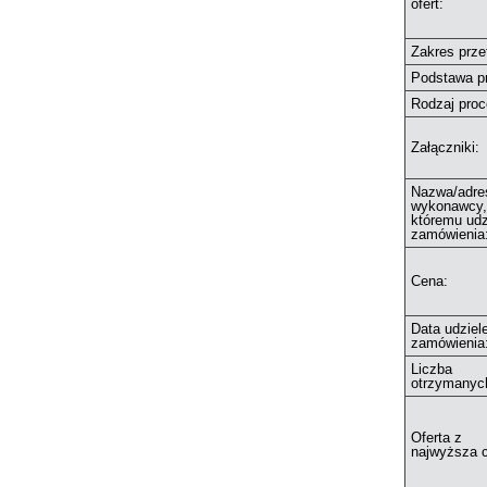
ofert:
Zakres prze
Podstawa p
Rodzaj proc
Załączniki:
Nazwa/adre
wykonawcy,
któremu udz
zamówienia
Cena:
Data udziel
zamówienia
Liczba
otrzymanych
Oferta z
najwyższa 