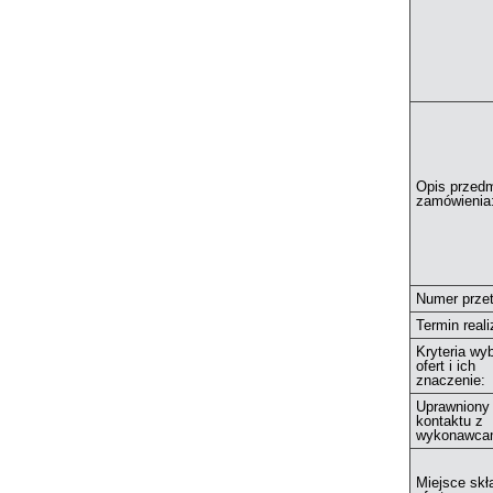
Opis przedm
zamówienia
Numer przet
Termin reali
Kryteria wy
ofert i ich
znaczenie:
Uprawniony
kontaktu z
wykonawca
Miejsce skł