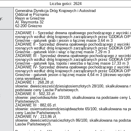
Liczba gości: 2624
Generalna Dyrekcja Dróg Krajowych i Autostrad
Oddział w Poznaniu
y:
Rejon w Gnieźnie
Al. Reymonta 32
62-200 Gniezno
ZADANIE I - Sprzedaż drewna opałowego pochodzącego z wycinki 
rosnących wzdłuż dróg krajowych zarządzanych przez GDDKiA O/P
Gnieźnie - gatunek grab i jesion o łącznej masie 3,64 m 3
ZADANIE II - Sprzedaż drewna opałowego pochodzącego z wycinki
rosnących wzdłuż dróg krajowych zarządzanych przez GDDKiA O/P
Gnieźnie - gatunek klon i wiąz o łącznej masie 7,29 m 3
ZADANIE III - Sprzedaż drewna opałowego pochodzącego z wycinki
rosnących wzdłuż dróg krajowych zarządzanych przez GDDKiA O/P
Gnieźnie - gatunek lipa, topola i wierzba o łącznej masie 17,33 m 3
ZADANIE IV- Sprzedaż drewna opałowego pochodzącego z wycinki
rosnących wzdłuż dróg krajowych zarządzanych przez GDDKiA O/P
Gnieźnie - gatunek jesion o łącznej masie 4,64 m 3 (drzewo wycięte 
cena wywoławcza:
ZADANIE I : 268,28 zł.
słownie: dwieściesześćdziesiątosiemzłotych 28/100, skalkulowana 
podstawie ceny Lasów Państwowych.
ZADANIE II : 502,33 zł.
:
słownie: pięćsetdwazłote 33/100, skalkulowana na podstawie ceny 
Państwowych.
ZADANIE III : 882,65 zł.
słownie: osiemsetosiemdziesiątdwazłote 65/100, skalkulowana na p
ceny Lasów Państwowych.
ZADANIE IV : 213,86 zł.
słownie: dwieścietrzynaściezłotych 86/100, skalkulowana na podsta
Lasów Państwowych.