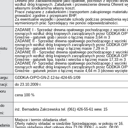
Drewno jest zakwalifikowane jako opałowe, pochodzi z wycinki drz
wzdłuż dróg krajowych. Załadunek i przewiezienie drewna Oferent w
własnymi środkami/na własny koszt.
Prace związane z załadunkiem i transportem zakupionego materiału
prowadzić zgodnie z przepisami BHP.
Za ewentualne wypadki i powstałe szkody podczas prowadzenia wy
wymienionych prac Sprzedający nie ponosi odpowiedzialności.
ZADANIE I - Sprzedaż drewna opałowego pochodzącego z wycinki 
rosnących wzdłuż dróg krajowych zarządzanych przez GDDKiA O/P
Gnieźnie - gatunek grab i jesion o łącznej masie 3,64 m 3
ZADANIE II - Sprzedaż drewna opałowego pochodzącego z wycinki
rosnących wzdłuż dróg krajowych zarządzanych przez GDDKiA O/P
iotu
Gnieźnie - gatunek klon i wiąz o łącznej masie 7,29 m 3
:
ZADANIE III - Sprzedaż drewna opałowego pochodzącego z wycinki
rosnących wzdłuż dróg krajowych zarządzanych przez GDDKiA O/P
Gnieźnie - gatunek lipa, topola i wierzba o łącznej masie 17,33 m 3
ZADANIE IV- Sprzedaż drewna opałowego pochodzącego z wycinki
rosnących wzdłuż dróg krajowych zarządzanych przez GDDKiA O/P
Gnieźnie - gatunek jesion o łącznej masie 4,64 m 3 (drzewo wycięte 
argu:
GDDKiA-O/PO-GN-Z-12-bz-424-65-1/09
zacji:
do 23.10.2009 r.
boru
cena 100 %
 do
inż. Bernadeta Zakrzewska tel. (061) 426-55-61 wew. 15
mi:
Miejsce i termin składania ofert.
Oferty należy składać w siedzibie Sprzedającego, w pokoju nr 16.
adania
Termin składania ofert upływa dnia 23.09.2009 r. o godz. 08:00