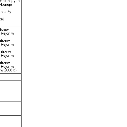
ew rosnących
ykonuje
 należy
żej
drzew
 Rejon w
 drzew
 Rejon w
 drzew
 Rejon w
 drzew
 Rejon w
w 2008 r.)