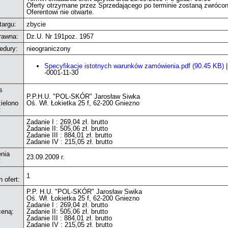
Oferty otrzymane przez Sprzedającego po terminie zostaną zwróco
Oferentowi nie otwarte.
targu:
zbycie
rawna:
Dz.U. Nr 191poz. 1957
edury:
nieograniczony
Specyfikacje istotnych warunków zamówienia.pdf (90.45 KB)
|
-0001-11-30
s
P.P.H.U. "POL-SKÓR" Jarosław Siwka
ielono
Oś. Wł. Łokietka 25 f, 62-200 Gniezno
:
Zadanie I : 269,04 zł. brutto
Zadanie II: 505,06 zł. brutto
Zadanie III : 884,01 zł. brutto
Zadanie IV : 215,05 zł. brutto
enia
23.09.2009 r.
:
1
 ofert:
P.P. H.U. "POL-SKÓR" Jarosław Swika
Oś. Wł. Łokietka 25 f, 62-200 Gniezno
Zadanie I : 269,04 zł. brutto
ceną:
Zadanie II: 505,06 zł. brutto
Zadanie III : 884,01 zł. brutto
Zadanie IV : 215,05 zł. brutto