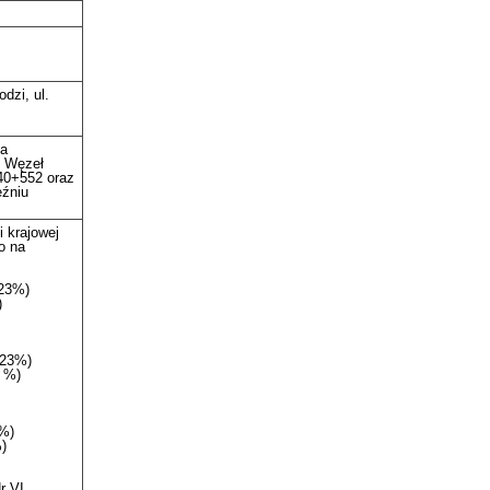
dzi, ul.
na
: Węzeł
40+552 oraz
eźniu
 krajowej
o na
 23%)
)
T23%)
8 %)
3%)
)
r VI