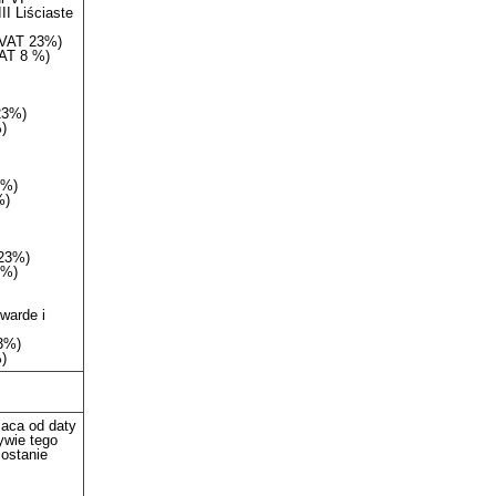
II Liściaste
 (VAT 23%)
VAT 8 %)
23%)
)
3%)
%)
 23%)
 %)
warde i
23%)
)
aca od daty
ywie tego
zostanie