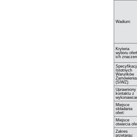
Wadium:
Kryteria
wyboru ofert
ich znaczen
Specyfikacj
Istotnych
Warunków
Zamówienia
(SIWZ):
Uprawniony
kontaktu z
wykonawca
Miejsce
składania
ofert:
Miejsce
otwarcia ofe
Zakres
przetargu: