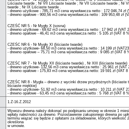
Liściaste twarde ; Nr VII Liściaste twarde ; Nr VII Liściaste twarde ; Nr VI
twarde ; Nr IX Liściaste twarde .
- drewno użytkowe - 785,71 m3 cena wywoławcza netto : 172 046,74 zł
- drewno opałowe - 900,56 m3 cena wywoławcza netto : 109 953,48 zł (
:
CZEŚĆ NR 5 - Nr Mygły X (sosna)
- drewno użytkowe - 69,62 m3 cena wywoławcza netto : 17 942 zł (VAT 
- drewno opałowe - 46,41 m3 cena wywoławcza netto : 5 105 zł (VAT 8 %
CZEŚC NR 6 - Nr Mygły XI (liściaste twarde)
- drewno użytkowe- 68,50 m3 cena wywoławcza netto : 14 199 zł (VAT2
- drewno opałowe – 75,71 m3 cena wywoławcza netto : 9 085 zł (VAT 8 
CZEŚC NR 7 - Nr Mygły XII (liściaste twarde) , Nr XIII (liściaste twarde)
- drewno użytkowe- 132,56 m3 cena wywoławcza netto : 25 961 zł (VAT
- drewno opałowe - 175,83 m3 cena wywoławcza netto: 19 591 zł (VAT 8
CZEŚC NR 8 - Mygła – drewno z wycinki drzew przydrożnych (liściaste t
liściaste miękkie)
- drewno użytkowe- 51,92 m3 cena wywoławcza netto : 10 211 zł (VAT 
- drewno opałowe - 63,45 m3 cena wywoławcza netto : 5 768 zł (VAT 8 %
1.Z-16.Z.2012
Wywozu drewna należy dokonać po podpisaniu umowy w okresie 1 miesi
wpłaty należności za drewno. Pozostawienie zakupionego drewna po upł
terminu wiązać się będzie z opłatami za składowanie, których wielkość 
określona
w umowie.