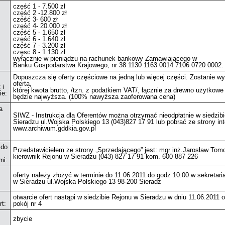
część 1 - 7.500 zł
część 2 -12.800 zł
cześć 3- 600 zł
część 4- 20.000 zł
część 5 - 1.650 zł
część 6 - 1.640 zł
część 7 - 3.200 zł
częsc 8 - 1.130 zł
wyłącznie w pieniądzu na rachunek bankowy Zamawiającego w
Banku Gospodarstwa Krajowego, nr 38 1130 1163 0014 7106 0720 0002.
Dopuszcza się oferty częściowe na jedną lub więcej części. Zostanie wy
oferta,
 i
której kwota brutto, /tzn. z podatkiem VAT/, łącznie za drewno użytkowe
ie:
będzie najwyższa. (100% nawyższa zaoferowana cena)
a
SIWZ - Instrukcja dla Oferentów można otrzymać nieodpłatnie w siedzib
Sieradzu ul.Wojska Polskiego 13 (043)827 17 91 lub pobrać ze strony in
www.archiwum.gddkia.gov.pl
 do
Przedstawicielem ze strony „Sprzedającego” jest: mgr inż.Jarosław Tom
kierownik Rejonu w Sieradzu (043) 827 17 91 kom. 600 887 226
mi:
oferty należy złożyć w terminie do 11.06.2011 do godz 10:00 w sekretari
w Sieradzu ul.Wojska Polskiego 13 98-200 Sieradz
otwarcie ofert nastąpi w siedzibie Rejonu w Sieradzu w dniu 11.06.2011 
rt:
pokój nr 4
zbycie