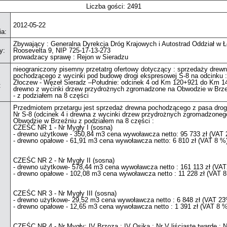
Liczba gości: 2491
2012-05-22
ia:
Zbywający : Generalna Dyrekcja Dróg Krajowych i Autostrad Oddział w Ło
y:
Roosevelta 9, NIP 725-17-13-273
prowadzacy sprawę : Rejon w Sieradzu
nieograniczony pisemny przetatrg ofertowy dotyczący : sprzedaży drew
pochodzącego z wycinki pod budowę drogi ekspresowej S-8 na odcinku 
Złoczew - Węzeł Sieradz –Południe: odcinek 4 od Km 120+921 do Km 1
:
drewno z wycinki drzew przydrożnych zgromadzone na Obwodzie w Brz
- z podziałem na 8 części
Przedmiotem przetargu jest sprzedaż drewna pochodzącego z pasa drogi
Nr S-8 (odcinek 4 i drewna z wycinki drzew przydrożnych zgromadzoneg
Obwodzie w Brzeźniu z podziałem na 8 części :
CZEŚĆ NR 1 - Nr Mygły I (sosna)
- drewno użytkowe - 350,84 m3 cena wywoławcza netto: 95 733 zł (VAT
- drewno opałowe - 61,91 m3 cena wywoławcza netto: 6 810 zł (VAT 8 %
CZEŚC NR 2 - Nr Mygły II (sosna)
- drewno użytkowe- 578,44 m3 cena wywoławcza netto : 161 113 zł (VA
- drewno opałowe - 102,08 m3 cena wywoławcza netto : 11 228 zł (VAT 
CZEŚC NR 3 - Nr Mygły III (sosna)
- drewno użytkowe- 29,52 m3 cena wywoławcza netto : 6 848 zł (VAT 2
- drewno opałowe - 12,65 m3 cena wywoławcza netto : 1 391 zł (VAT 8 %
CZEŚC NR 4 - Nr Mygły: IV Brzoza ; IV Osika ; Nr V liściaste twarde ; N