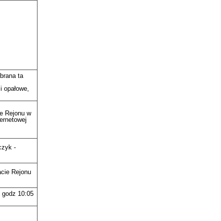
brana ta
 i opałowe,
ie Rejonu w
ternetowej
czyk -
acie Rejonu
o godz 10:05