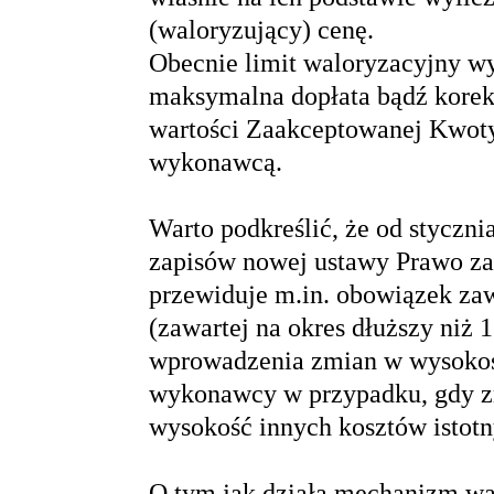
(waloryzujący) cenę.
Obecnie limit waloryzacyjny wyn
maksymalna dopłata bądź korekt
wartości Zaakceptowanej Kwot
wykonawcą.
Warto podkreślić, że od styczn
zapisów nowej ustawy Prawo z
przewiduje m.in. obowiązek za
(zawartej na okres dłuższy niż 
wprowadzenia zmian w wysokoś
wykonawcy w przypadku, gdy zm
wysokość innych kosztów istotn
O tym jak działa mechanizm wa