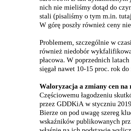
nich nie mieliśmy dotąd do czy
stali (pisaliśmy o tym m.in.
tuta
W górę poszły również ceny nie
Problemem, szczególnie w czas
również niedobór wykfalifikowa
płacowa. W poprzednich latach 
sięgał nawet 10-15 proc. rok do
Waloryzacja a zmiany cen na
Częściowemu łagodzeniu skutk
przez GDDKiA w styczniu 2019
Bierze on pod uwagę szereg kl
wskaźników publikowanych prze
właśnie na ich podstawie wylic