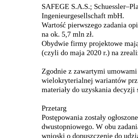
SAFEGE S.A.S.; Schuessler–Plan
Ingenieurgesellschaft mbH.
Wartość pierwszego zadania opi
na ok. 5,7 mln zł.
Obydwie firmy projektowe mają
(czyli do maja 2020 r.) na zreal
Zgodnie z zawartymi umowami p
wielokryterialnej wariantów prz
materiały do uzyskania decyzji
Przetarg
Postępowania zostały ogłoszone
dwustopniowego. W obu zadania
wnioski o dopuszczenie do udz