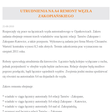
UTRUDNIENIA NA A4 REMONT WĘZŁA
ZAKOPIAŃSKIEGO
25-08-2010
Rozpoczęły się prace na łącznicach węzła autostradowego w Opatkowicach. Zakres
zadania obejmuje remont trzech wiaduktów oraz łącznic relacji: Tarnów-Zakopane i
Zakopane-Katowice, a także przepustu. Wykonawcą zadania jest firma Mosty-Chrzanów.
Wartość kontraktu wynosi 8,5 mln złotych. Termin zakończenia prac wyznaczono na
sierpień 2011 roku.
Roboty spowodują utrudnienia dla kierowców. Łącznice będą kolejno wyłączane z ruchu,
jednak przejezdność w obrębie węzła będzie zachowana. Relacje skrętne będą możliwe
poprzez przełączki, bądź łącznice sąsiednich węzłów. Zwężenia jezdni można spodziewać
się również na autostradzie A4 na dojazdach do węzła.
Zakres remontu obejmuje:
* wiadukt w ciągu łącznicy autostrady A4 relacji Tarnów –Zakopane,
* wiadukt w ciągu łącznicy autostrady A4 relacji Zakopane – Katowice,
* wiadukt w ciągu łącznicy autostrady A4 nad ul. Zakopiańską,
* przepust pod łącznicą relacji Tarnów – Zakopane,