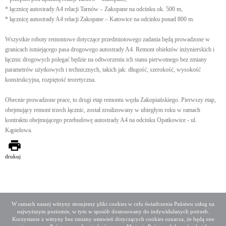
* łącznicę autostrady A4 relacji Tarnów – Zakopane na odcinku ok. 500 m,
* łącznicę autostrady A4 relacji Zakopane – Katowice na odcinku ponad 800 m.
Wszystkie roboty remontowe dotyczące przedmiotowego zadania będą prowadzone w
granicach istniejącego pasa drogowego autostrady A4. Remont obiektów inżynierskich i
łącznic drogowych polegać będzie na odtworzeniu ich stanu pierwotnego bez zmiany
parametrów użytkowych i technicznych, takich jak: długość, szerokość, wysokość
konstrukcyjna, rozpiętość teoretyczna.
Obecnie prowadzone prace, to drugi etap remontu węzła Zakopiańskiego. Pierwszy etap,
obejmujący remont trzech łącznic, został zrealizowany w ubiegłym roku w ramach
kontraktu obejmującego przebudowę autostrady A4 na odcinku Opatkowice - ul.
Kąpielowa.
drukuj
W ramach naszej witryny stosujemy pliki cookies w celu świadczenia Państwu usług na
najwyższym poziomie, w tym w sposób dostosowany do indywidulanych potrzeb.
Deklaracja dostępności
Mapa serwisu
Korzystanie z witryny bez zmiany ustawień dotyczących cookies oznacza, że będą one
Media społecznościowe
Twitter
Facebook
Linkedin