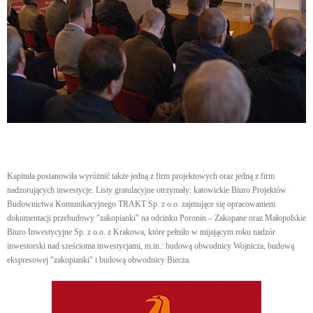
Kapituła postanowiła wyróżnić także jedną z firm projektowych oraz jedną z firm
nadzorujących inwestycje. Listy gratulacyjne otrzymały: katowickie Biuro Projektów
Budownictwa Komunikacyjnego TRAKT Sp. z o.o. zajmujące się opracowaniem
dokumentacji przebudowy "zakopianki" na odcinku Poronin – Zakopane oraz Małopolskie
Biuro Inwestycyjne Sp. z o.o. z Krakowa, które pełniło w mijającym roku nadzór
inwestorski nad sześcioma inwestycjami, m.in.: budową obwodnicy Wojnicza, budową
ekspresowej "zakopianki" i budową obwodnicy Biecza.