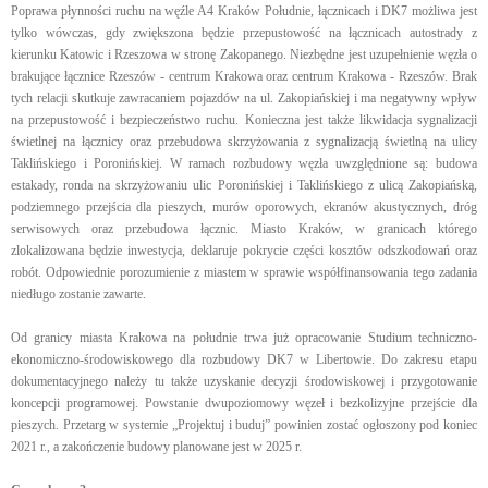
Poprawa płynności ruchu na węźle A4 Kraków Południe, łącznicach i DK7 możliwa jest
tylko wówczas, gdy zwiększona będzie przepustowość na łącznicach autostrady z
kierunku Katowic i Rzeszowa w stronę Zakopanego. Niezbędne jest uzupełnienie węzła o
brakujące łącznice Rzeszów - centrum Krakowa oraz centrum Krakowa - Rzeszów. Brak
tych relacji skutkuje zawracaniem pojazdów na ul. Zakopiańskiej i ma negatywny wpływ
na przepustowość i bezpieczeństwo ruchu. Konieczna jest także likwidacja sygnalizacji
świetlnej na łącznicy oraz przebudowa skrzyżowania z sygnalizacją świetlną na ulicy
Taklińskiego i Poronińskiej. W ramach rozbudowy węzła uwzględnione są: budowa
estakady, ronda na skrzyżowaniu ulic Poronińskiej i Taklińskiego z ulicą Zakopiańską,
podziemnego przejścia dla pieszych, murów oporowych, ekranów akustycznych, dróg
serwisowych oraz przebudowa łącznic. Miasto Kraków, w granicach którego
zlokalizowana będzie inwestycja, deklaruje pokrycie części kosztów odszkodowań oraz
robót. Odpowiednie porozumienie z miastem w sprawie współfinansowania tego zadania
niedługo zostanie zawarte.
Od granicy miasta Krakowa na południe trwa już opracowanie Studium techniczno-
ekonomiczno-środowiskowego dla rozbudowy DK7 w Libertowie. Do zakresu etapu
dokumentacyjnego należy tu także uzyskanie decyzji środowiskowej i przygotowanie
koncepcji programowej. Powstanie dwupoziomowy węzeł i bezkolizyjne przejście dla
pieszych. Przetarg w systemie „Projektuj i buduj” powinien zostać ogłoszony pod koniec
2021 r., a zakończenie budowy planowane jest w 2025 r.