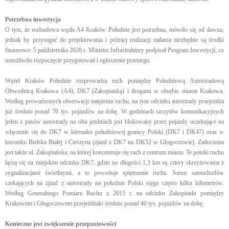
Potrzebna inwestycja
O tym, że rozbudowa węzła A4 Kraków Południe jest potrzebna, mówiło się od dawna,
jednak by przystąpić do projektowania i później realizacji zadania niezbędne są środki
finansowe. 5 października 2020 r. Minister Infrastruktury podpisał Program Inwestycji, co
umożliwiło rozpoczęcie przygotowań i ogłoszenie przetargu.
Węzeł Kraków Południe rozprowadza ruch pomiędzy Południową Autostradową
Obwodnicą Krakowa (A4), DK7 (Zakopianką) i drogami w obrębie miasta Krakowa.
Według prowadzonych obserwacji natężenia ruchu, na tym odcinku autostrady przejeżdża
już średnio ponad 70 tys. pojazdów na dobę. W godzinach szczytów komunikacyjnych
jeden z pasów autostrady na obu jezdniach jest blokowany przez pojazdy oczekujące na
włączenie się do DK7 w kierunku południowej granicy Polski (DK7 i DK47) oraz w
kierunku Bielska Białej i Cieszyna (zjazd z DK7 na DK52 w Głogoczowie). Zatłoczona
jest także ul. Zakopiańska, na której koncentruje się ruch z centrum miasta. Te potoki ruchu
łączą się na miejskim odcinku DK7, gdzie na długości 1,3 km są cztery skrzyżowania z
sygnalizacjami świetlnymi, a to powoduje spiętrzenie ruchu. Sznur samochodów
czekających na zjazd z autostrady na południe Polski sięga często kilku kilometrów.
Według Generalnego Pomiaru Ruchu z 2015 r. na odcinku Zakopianki pomiędzy
Krakowem i Głogoczowem przejeżdżało średnio ponad 40 tys. pojazdów na dobę.
Konieczne jest zwiększenie przepustowości