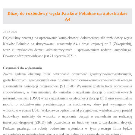
Bliżej do rozbudowy węzła Kraków Południe na autostradzie
A4
22-12-2020
Ogłosiliśmy przetarg na opracowanie kompleksowej dokumentacji dla rozbudowy węzła
Kraków Południe na skrzyżowaniu autostrady A4 i drogi krajowej nr 7 (Zakopianki),
wraz z uzyskaniem decyzji administracyjnych i sprawowaniem nadzoru autorskiego.
Otwarcie ofert przewidziane jest 21 stycznia 2021 r.
Czynności do wykonania
Zakres zadania obejmuje m.in. wykonanie opracowań geodezyjno-kartograficznych,
geotechnicznych, geologicznych oraz Studium techniczno-ekonomiczno-środowiskowego
z elementami Koncepcji programowej (STEŚ-R). Wykonane zostaną także opracowania
środowiskowe, w tym materiały do wniosku o uzyskanie decyzji o środowiskowych
uwarunkowaniach (DŚU) wraz z uzyskaniem ostateczności decyzji DŚU oraz ewentualnie
raportu o oddziaływaniu przedsięwzięcia na środowisko, który jest wymagany do
wniosku o wydanie DŚU. Wykonawca będzie musiał przygotować wielobranżowy projekt
budowlany, materiały do wniosku o uzyskanie decyzji o zezwoleniu na realizację
inwestycji drogowej (ZRID) lub pozwolenia na budowę wraz z uzyskaniem decyzji.
Podczas przetargu na roboty budowlane wyłoniona w tym przetargu firma będzie
odpowiadała na pytania oferentów, a w trakcie budowy sprawowała nadzór autorski.