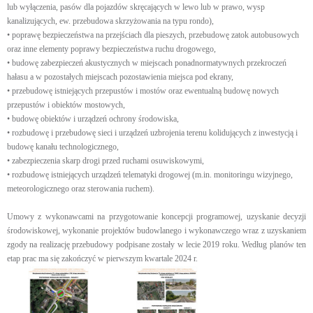
lub wyłączenia, pasów dla pojazdów skręcających w lewo lub w prawo, wysp
kanalizujących, ew. przebudowa skrzyżowania na typu rondo),
• poprawę bezpieczeństwa na przejściach dla pieszych, przebudowę zatok autobusowych
oraz inne elementy poprawy bezpieczeństwa ruchu drogowego,
• budowę zabezpieczeń akustycznych w miejscach ponadnormatywnych przekroczeń
hałasu a w pozostałych miejscach pozostawienia miejsca pod ekrany,
• przebudowę istniejących przepustów i mostów oraz ewentualną budowę nowych
przepustów i obiektów mostowych,
• budowę obiektów i urządzeń ochrony środowiska,
• rozbudowę i przebudowę sieci i urządzeń uzbrojenia terenu kolidujących z inwestycją i
budowę kanału technologicznego,
• zabezpieczenia skarp drogi przed ruchami osuwiskowymi,
• rozbudowę istniejących urządzeń telematyki drogowej (m.in. monitoringu wizyjnego,
meteorologicznego oraz sterowania ruchem).
Umowy z wykonawcami na przygotowanie koncepcji programowej, uzyskanie decyzji
środowiskowej, wykonanie projektów budowlanego i wykonawczego wraz z uzyskaniem
zgody na realizację przebudowy podpisane zostały w lecie 2019 roku. Według planów ten
etap prac ma się zakończyć w pierwszym kwartale 2024 r.