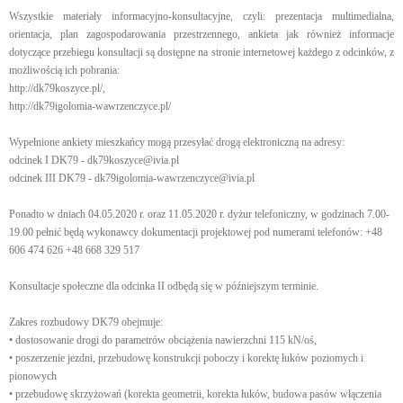
Wszystkie materiały informacyjno-konsultacyjne, czyli: prezentacja multimedialna,
orientacja, plan zagospodarowania przestrzennego, ankieta jak również informacje
dotyczące przebiegu konsultacji są dostępne na stronie internetowej każdego z odcinków, z
możliwością ich pobrania:
http://dk79koszyce.pl/,
http://dk79igolomia-wawrzenczyce.pl/
Wypełnione ankiety mieszkańcy mogą przesyłać drogą elektroniczną na adresy:
odcinek I DK79 - dk79koszyce@ivia.pl
odcinek III DK79 - dk79igolomia-wawrzenczyce@ivia.pl
Ponadto w dniach 04.05.2020 r. oraz 11.05.2020 r. dyżur telefoniczny, w godzinach 7.00-
19.00 pełnić będą wykonawcy dokumentacji projektowej pod numerami telefonów: +48
606 474 626 +48 668 329 517
Konsultacje społeczne dla odcinka II odbędą się w późniejszym terminie.
Zakres rozbudowy DK79 obejmuje:
• dostosowanie drogi do parametrów obciążenia nawierzchni 115 kN/oś,
• poszerzenie jezdni, przebudowę konstrukcji poboczy i korektę łuków poziomych i
pionowych
• przebudowę skrzyżowań (korekta geometrii, korekta łuków, budowa pasów włączenia