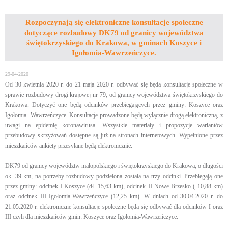
Rozpoczynają się elektroniczne konsultacje społeczne
dotyczące rozbudowy DK79 od granicy województwa
świętokrzyskiego do Krakowa, w gminach Koszyce i
Igołomia-Wawrzeńczyce.
29-04-2020
Od 30 kwietnia 2020 r. do 21 maja 2020 r. odbywać się będą konsultacje społeczne w
sprawie rozbudowy drogi krajowej nr 79, od granicy województwa świętokrzyskiego do
Krakowa. Dotyczyć one będą odcinków przebiegających przez gminy: Koszyce oraz
Igołomia- Wawrzeńczyce. Konsultacje prowadzone będą wyłącznie drogą elektroniczną, z
uwagi na epidemię koronawirusa. Wszystkie materiały i propozycje wariantów
przebudowy skrzyżowań dostępne są już na stronach internetowych. Wypełnione przez
mieszkańców ankiety przesyłane będą elektronicznie.
DK79 od granicy województw małopolskiego i świętokrzyskiego do Krakowa, o długości
ok. 39 km, na potrzeby rozbudowy podzielona została na trzy odcinki. Przebiegają one
przez gminy: odcinek I Koszyce (dł. 15,63 km), odcinek II Nowe Brzesko ( 10,88 km)
oraz odcinek III Igołomia-Wawrzeńczyce (12,25 km). W dniach od 30.04.2020 r. do
21.05.2020 r. elektroniczne konsultacje społeczne będą się odbywać dla odcinków I oraz
III czyli dla mieszkańców gmin: Koszyce oraz Igołomia-Wawrzeńczyce.