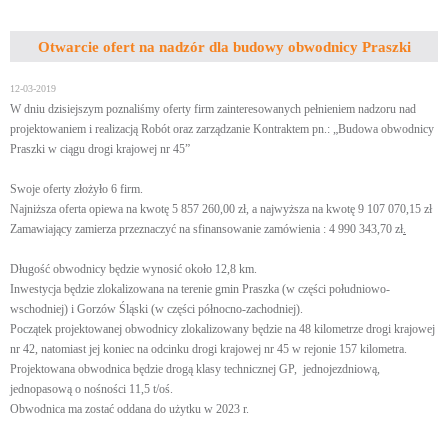
Otwarcie ofert na nadzór dla budowy obwodnicy Praszki
12-03-2019
W dniu dzisiejszym poznaliśmy oferty firm zainteresowanych pełnieniem nadzoru nad
projektowaniem i realizacją Robót oraz zarządzanie Kontraktem pn.: „Budowa obwodnicy
Praszki w ciągu drogi krajowej nr 45”
Swoje oferty złożyło 6 firm.
Najniższa oferta opiewa na kwotę 5 857 260,00 zł, a najwyższa na kwotę 9 107 070,15 zł
Zamawiający zamierza przeznaczyć na sfinansowanie zamówienia : 4 990 343,70 zł
.
Długość obwodnicy będzie wynosić około 12,8 km.
Inwestycja będzie zlokalizowana na terenie gmin Praszka (w części południowo-
wschodniej) i Gorzów Śląski (w części północno-zachodniej).
Początek projektowanej obwodnicy zlokalizowany będzie na 48 kilometrze drogi krajowej
nr 42, natomiast jej koniec na odcinku drogi krajowej nr 45 w rejonie 157 kilometra.
Projektowana obwodnica będzie drogą klasy technicznej GP, jednojezdniową,
jednopasową o nośności 11,5 t/oś.
Obwodnica ma zostać oddana do użytku w 2023 r.