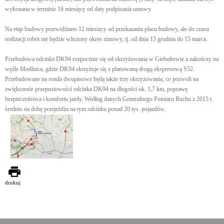
wykonana w terminie 16 miesięcy od daty podpisania umowy.
Na etap budowy przewidziano 12 miesięcy od przekazania placu budowy, ale do czasu
realizacji robót nie będzie wliczony okres zimowy, tj. od dnia 15 grudnia do 15 marca.
Przebudowa odcinka DK94 rozpocznie się od skrzyżowania w Giebułtowie a zakończy na
węźle Modlnica, gdzie DK94 skrzyżuje się z planowaną drogą ekspresową S52.
Przebudowane na ronda dwupasowe będą także trzy skrzyżowania, co pozwoli na
zwiększenie przepustowości odcinka DK94 na długości ok. 1,7 km, poprawę
bezpieczeństwa i komfortu jazdy. Według danych Generalnego Pomiaru Ruchu z 2015 r.
średnio na dobę przejeżdża na tym odcinku ponad 20 tys. pojazdów.
drukuj