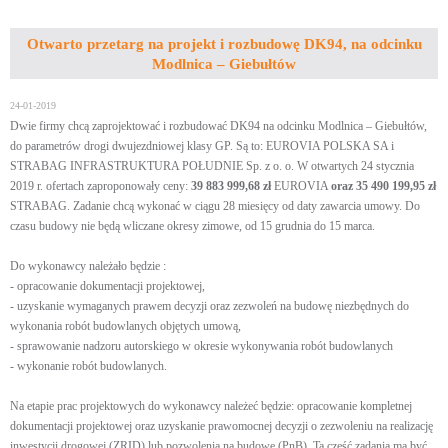
Otwarto przetarg na projekt i rozbudowę DK94, na odcinku
Modlnica – Giebułtów
24-01-2019
Dwie firmy chcą zaprojektować i rozbudować DK94 na odcinku Modlnica – Giebułtów,
do parametrów drogi dwujezdniowej klasy GP. Są to: EUROVIA POLSKA SA i
STRABAG INFRASTRUKTURA POŁUDNIE Sp. z o. o. W otwartych 24 stycznia
2019 r. ofertach zaproponowały ceny:
39 883 999,68 zł
EUROVIA
oraz 35 490 199,95 zł
STRABAG. Zadanie chcą wykonać w ciągu 28 miesięcy od daty zawarcia umowy. Do
czasu budowy nie będą wliczane okresy zimowe, od 15 grudnia do 15 marca.
Do wykonawcy należało będzie :
- opracowanie dokumentacji projektowej,
- uzyskanie wymaganych prawem decyzji oraz zezwoleń na budowę niezbędnych do
wykonania robót budowlanych objętych umową,
- sprawowanie nadzoru autorskiego w okresie wykonywania robót budowlanych
- wykonanie robót budowlanych.
Na etapie prac projektowych do wykonawcy należeć będzie: opracowanie kompletnej
dokumentacji projektowej oraz uzyskanie prawomocnej decyzji o zezwoleniu na realizację
inwestycji drogowej (ZRID) lub pozwolenia na budowę (PnB). Ta część zadania ma być