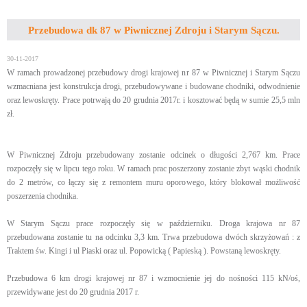
Przebudowa dk 87 w Piwnicznej Zdroju i Starym Sączu.
30-11-2017
W ramach prowadzonej przebudowy drogi krajowej nr 87 w Piwnicznej i Starym Sączu
wzmacniana jest konstrukcja drogi, przebudowywane i budowane chodniki, odwodnienie
oraz lewoskręty. Prace potrwają do 20 grudnia 2017r. i kosztować będą w sumie 25,5 mln
zł.
W Piwnicznej Zdroju przebudowany zostanie odcinek o długości 2,767 km. Prace
rozpoczęły się w lipcu tego roku. W ramach prac poszerzony zostanie zbyt wąski chodnik
do 2 metrów, co łączy się z remontem muru oporowego, który blokował możliwość
poszerzenia chodnika.
W Starym Sączu prace rozpoczęły się w październiku. Droga krajowa nr 87
przebudowana zostanie tu na odcinku 3,3 km. Trwa przebudowa dwóch skrzyżowań : z
Traktem św. Kingi i ul Piaski oraz ul. Popowicką ( Papieską ). Powstaną lewoskręty.
Przebudowa 6 km drogi krajowej nr 87 i wzmocnienie jej do nośności 115 kN/oś,
przewidywane jest do 20 grudnia 2017 r.