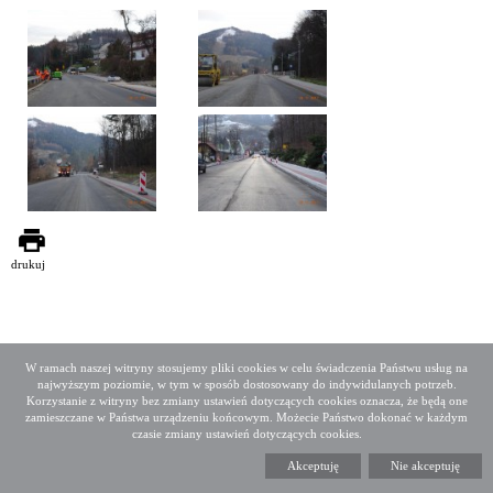
drukuj
W ramach naszej witryny stosujemy pliki cookies w celu świadczenia Państwu usług na
najwyższym poziomie, w tym w sposób dostosowany do indywidulanych potrzeb.
Deklaracja dostępności
Mapa serwisu
Korzystanie z witryny bez zmiany ustawień dotyczących cookies oznacza, że będą one
Media społecznościowe
Twitter
Facebook
Linkedin
zamieszczane w Państwa urządzeniu końcowym. Możecie Państwo dokonać w każdym
czasie zmiany ustawień dotyczących cookies.
Copyright 2015 GDDKiA
Akceptuję
Nie akceptuję
Generalna Dyrekcja Dróg Krajowych i Autostrad
ul. Wronia 53, 00-874 Warszawa, Tel +48 22 375 88 88