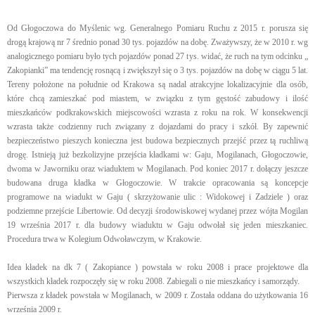
Od Głogoczowa do Myślenic wg. Generalnego Pomiaru Ruchu z 2015 r. porusza się
drogą krajową nr 7 średnio ponad 30 tys. pojazdów na dobę. Zważywszy, że w 2010 r. wg
analogicznego pomiaru było tych pojazdów ponad 27 tys. widać, że ruch na tym odcinku „
Zakopianki” ma tendencję rosnącą i zwiększył się o 3 tys. pojazdów na dobę w ciągu 5 lat.
Tereny położone na południe od Krakowa są nadal atrakcyjne lokalizacyjnie dla osób,
które chcą zamieszkać pod miastem, w związku z tym gęstość zabudowy i ilość
mieszkańców podkrakowskich miejscowości wzrasta z roku na rok. W konsekwencji
wzrasta także codzienny ruch związany z dojazdami do pracy i szkół. By zapewnić
bezpieczeństwo pieszych konieczna jest budowa bezpiecznych przejść przez tą ruchliwą
drogę. Istnieją już bezkolizyjne przejścia kładkami w: Gaju, Mogilanach, Głogoczowie,
dwoma w Jaworniku oraz wiaduktem w Mogilanach. Pod koniec 2017 r. dołączy jeszcze
budowana druga kładka w Głogoczowie. W trakcie opracowania są koncepcje
programowe na wiadukt w Gaju ( skrzyżowanie ulic : Widokowej i Zadziele ) oraz
podziemne przejście Libertowie. Od decyzji środowiskowej wydanej przez wójta Mogilan
19 września 2017 r. dla budowy wiaduktu w Gaju odwołał się jeden mieszkaniec.
Procedura trwa w Kolegium Odwoławczym, w Krakowie.
Idea kładek na dk 7 ( Zakopiance ) powstała w roku 2008 i prace projektowe dla
wszystkich kładek rozpoczęły się w roku 2008. Zabiegali o nie mieszkańcy i samorządy.
Pierwsza z kładek powstała w Mogilanach, w 2009 r. Została oddana do użytkowania 16
września 2009 r.