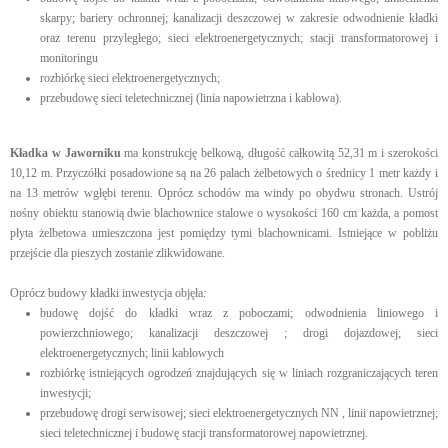
skarpy; bariery ochronnej; kanalizacji deszczowej w zakresie odwodnienie kładki
oraz terenu przyległego; sieci elektroenergetycznych; stacji transformatorowej i
monitoringu
rozbiórkę sieci elektroenergetycznych;
przebudowę sieci teletechnicznej (linia napowietrzna i kablowa).
Kładka w Jaworniku
ma konstrukcję belkową, długość całkowitą 52,31 m i szerokości
10,12 m. Przyczółki posadowione są na 26 palach żelbetowych o średnicy 1 metr każdy i
na 13 metrów wgłębi terenu. Oprócz schodów ma windy po obydwu stronach. Ustrój
nośny obiektu stanowią dwie blachownice stalowe o wysokości 160 cm każda, a pomost
płyta żelbetowa umieszczona jest pomiędzy tymi blachownicami. Istniejące w pobliżu
przejście dla pieszych zostanie zlikwidowane.
Oprócz budowy kładki inwestycja objęła:
budowę dojść do kładki wraz z poboczami; odwodnienia liniowego i
powierzchniowego; kanalizacji deszczowej ; drogi dojazdowej; sieci
elektroenergetycznych; linii kablowych
rozbiórkę istniejących ogrodzeń znajdujących się w liniach rozgraniczających teren
inwestycji;
przebudowę drogi serwisowej; sieci elektroenergetycznych NN , linii napowietrznej;
sieci teletechnicznej i budowę stacji transformatorowej napowietrznej.