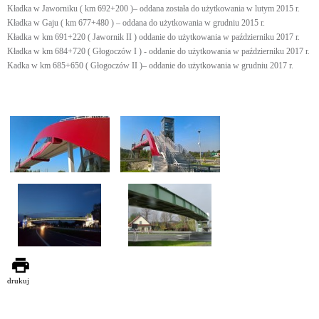
Kładka w Jaworniku ( km 692+200 )– oddana została do użytkowania w lutym 2015 r.
Kładka w Gaju ( km 677+480 ) – oddana do użytkowania w grudniu 2015 r.
Kładka w km 691+220 ( Jawornik II ) oddanie do użytkowania w październiku 2017 r.
Kładka w km 684+720 ( Głogoczów I ) - oddanie do użytkowania w październiku 2017 r.
Kadka w km 685+650 ( Głogoczów II )– oddanie do użytkowania w grudniu 2017 r.
drukuj