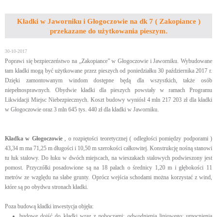
Kładki w Jaworniku i Głogoczowie na dk 7 ( Zakopiance )
przekazane do użytkowania pieszym.
30-10-2017
Poprawi się bezpieczeństwo na „Zakopiance” w Głogoczowie i Jaworniku. Wybudowane
tam kładki mogą być użytkowane przez pieszych od poniedziałku 30 października 2017 r.
Dzięki zamontowanym windom dostępne będą dla wszystkich, także osób
niepełnosprawnych. Obydwie kładki dla pieszych powstały w ramach Programu
Likwidacji Miejsc Niebezpiecznych. Koszt budowy wyniósł 4 mln 217 203 zł dla kładki
w Głogoczowie oraz 3 mln 645 tys. 440 zł dla kładki w Jaworniku.
Kładka w Głogoczowie
, o rozpiętości teoretycznej ( odległości pomiędzy podporami )
43,34 m ma 71,25 m długości i 10,50 m szerokości całkowitej. Konstrukcję nośną stanowi
tu łuk stalowy. Do łuku w dwóch miejscach, na wieszakach stalowych podwieszony jest
pomost. Przyczółki posadowione są na 18 palach o średnicy 1,20 m i głębokości 11
metrów ze względu na słabe grunty. Oprócz wejścia schodami można korzystać z wind,
które są po obydwu stronach kładki.
Poza budową kładki inwestycja objęła:
budowę dojść do kładki wraz z poboczami; odwodnienia liniowego; umocnienia