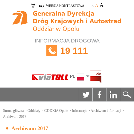
A
A
WERSJA KONTRASTOWA
A
INFORMACJA DROGOWA
19 111
PL
Strona główna
>
Oddziały
>
GDDKiA Opole
>
Informacje
>
Archiwum informacji
>
Archiwum 2017
Archiwum 2017