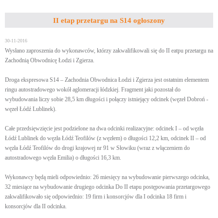
II etap przetargu na S14 ogłoszony
30-11-2016
Wysłano zaproszenia do wykonawców, którzy zakwalifikowali się do II eatpu przetargu na
Zachodnią Obwodnicę Łodzi i Zgierza.
Droga ekspresowa S14 – Zachodnia Obwodnica Łodzi i Zgierza jest ostatnim elementem
ringu autostradowego wokół aglomeracji łódzkiej. Fragment jaki pozostał do
wybudowania liczy sobie 28,5 km długości i połączy istniejący odcinek (węzeł Dobroń -
węzeł Łódź Lublinek).
Całe przedsięwzięcie jest podzielone na dwa odcinki realizacyjne: odcinek I – od węzła
Łódź Lublinek do węzła Łódź Teofilów (z węzłem) o długości 12,2 km, odcinek II – od
węzła Łódź Teofilów do drogi krajowej nr 91 w Słowiku (wraz z włączeniem do
autostradowego węzła Emilia) o długości 16,3 km.
Wykonawcy będą mieli odpowiednio: 26 miesięcy na wybudowanie pierwszego odcinka,
32 miesiące na wybudowanie drugiego odcinka Do II etapu postępowania przetargowego
zakwalifikowało się odpowiednio: 19 firm i konsorcjów dla I odcinka 18 firm i
konsorcjów dla II odcinka.