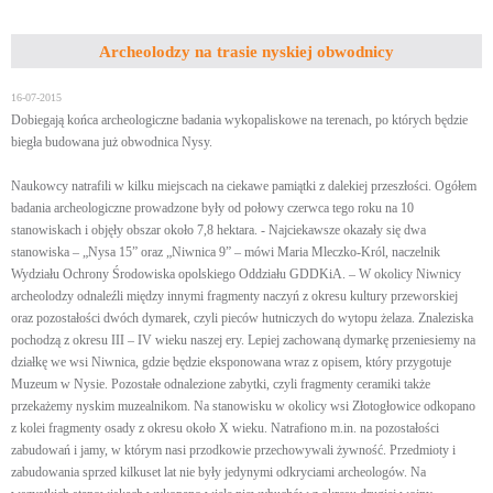
Archeolodzy na trasie nyskiej obwodnicy
16-07-2015
Dobiegają końca archeologiczne badania wykopaliskowe na terenach, po których będzie
biegła budowana już obwodnica Nysy.
Naukowcy natrafili w kilku miejscach na ciekawe pamiątki z dalekiej przeszłości. Ogółem
badania archeologiczne prowadzone były od połowy czerwca tego roku na 10
stanowiskach i objęły obszar około 7,8 hektara. - Najciekawsze okazały się dwa
stanowiska – „Nysa 15” oraz „Niwnica 9” – mówi Maria Mleczko-Król, naczelnik
Wydziału Ochrony Środowiska opolskiego Oddziału GDDKiA. – W okolicy Niwnicy
archeolodzy odnaleźli między innymi fragmenty naczyń z okresu kultury przeworskiej
oraz pozostałości dwóch dymarek, czyli pieców hutniczych do wytopu żelaza. Znaleziska
pochodzą z okresu III – IV wieku naszej ery. Lepiej zachowaną dymarkę przeniesiemy na
działkę we wsi Niwnica, gdzie będzie eksponowana wraz z opisem, który przygotuje
Muzeum w Nysie. Pozostałe odnalezione zabytki, czyli fragmenty ceramiki także
przekażemy nyskim muzealnikom. Na stanowisku w okolicy wsi Złotogłowice odkopano
z kolei fragmenty osady z okresu około X wieku. Natrafiono m.in. na pozostałości
zabudowań i jamy, w którym nasi przodkowie przechowywali żywność. Przedmioty i
zabudowania sprzed kilkuset lat nie były jedynymi odkryciami archeologów. Na