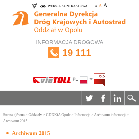
A
A
WERSJA KONTRASTOWA
A
INFORMACJA DROGOWA
19 111
PL
Strona główna
>
Oddziały
>
GDDKiA Opole
>
Informacje
>
Archiwum informacji
>
Archiwum 2015
Archiwum 2015