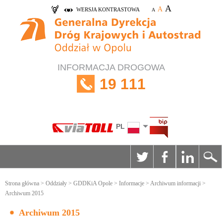
A
A
WERSJA KONTRASTOWA
A
INFORMACJA DROGOWA
19 111
PL
Strona główna
>
Oddziały
>
GDDKiA Opole
>
Informacje
>
Archiwum informacji
>
Archiwum 2015
Archiwum 2015