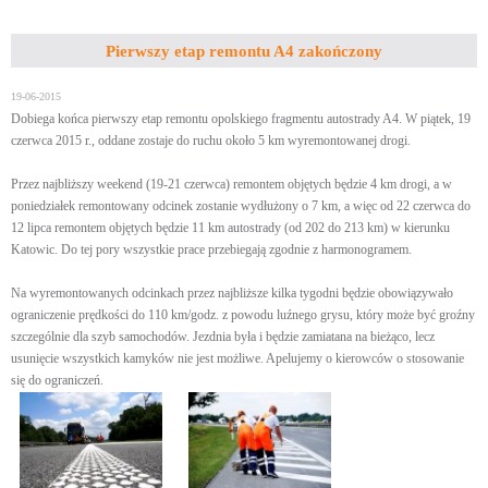
Pierwszy etap remontu A4 zakończony
19-06-2015
Dobiega końca pierwszy etap remontu opolskiego fragmentu autostrady A4. W piątek, 19
czerwca 2015 r., oddane zostaje do ruchu około 5 km wyremontowanej drogi.
Przez najbliższy weekend (19-21 czerwca) remontem objętych będzie 4 km drogi, a w
poniedziałek remontowany odcinek zostanie wydłużony o 7 km, a więc od 22 czerwca do
12 lipca remontem objętych będzie 11 km autostrady (od 202 do 213 km) w kierunku
Katowic. Do tej pory wszystkie prace przebiegają zgodnie z harmonogramem.
Na wyremontowanych odcinkach przez najbliższe kilka tygodni będzie obowiązywało
ograniczenie prędkości do 110 km/godz. z powodu luźnego grysu, który może być groźny
szczególnie dla szyb samochodów. Jezdnia była i będzie zamiatana na bieżąco, lecz
usunięcie wszystkich kamyków nie jest możliwe. Apelujemy o kierowców o stosowanie
się do ograniczeń.