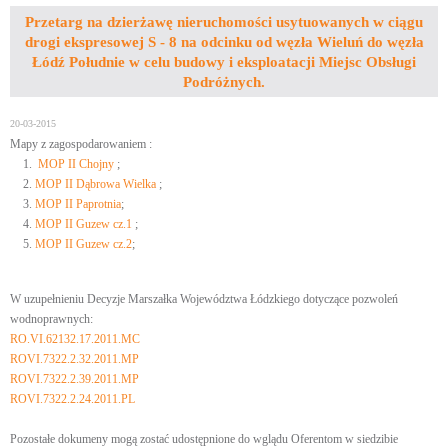
Przetarg na dzierżawę nieruchomości usytuowanych w ciągu
drogi ekspresowej S - 8 na odcinku od węzła Wieluń do węzła
Łódź Południe w celu budowy i eksploatacji Miejsc Obsługi
Podróżnych.
20-03-2015
Mapy z zagospodarowaniem :
MOP II Chojny
;
MOP II Dąbrowa Wielka
;
MOP II Paprotnia
;
MOP II Guzew cz.1
;
MOP II Guzew cz.2
;
W uzupełnieniu Decyzje Marszałka Województwa Łódzkiego dotyczące pozwoleń
wodnoprawnych:
RO.VI.62132.17.2011.MC
ROVI.7322.2.32.2011.MP
ROVI.7322.2.39.2011.MP
ROVI.7322.2.24.2011.PL
Pozostałe dokumeny mogą zostać udostępnione do wglądu Oferentom w siedzibie