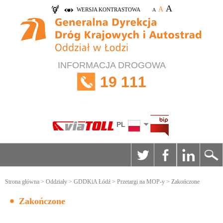
A
A
WERSJA KONTRASTOWA
A
INFORMACJA DROGOWA
19 111
PL
Strona główna
>
Oddziały
>
GDDKiA Łódź
>
Przetargi na MOP-y
> Zakończone
Zakończone