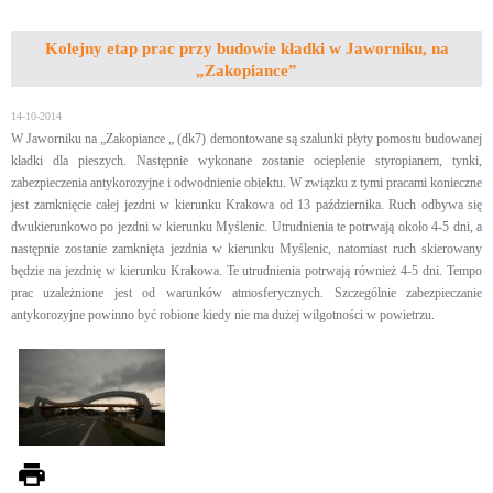
Kolejny etap prac przy budowie kładki w Jaworniku, na
„Zakopiance”
14-10-2014
W Jaworniku na „Zakopiance „ (dk7) demontowane są szalunki płyty pomostu budowanej
kładki dla pieszych. Następnie wykonane zostanie ocieplenie styropianem, tynki,
zabezpieczenia antykorozyjne i odwodnienie obiektu. W związku z tymi pracami konieczne
jest zamknięcie całej jezdni w kierunku Krakowa od 13 października. Ruch odbywa się
dwukierunkowo po jezdni w kierunku Myślenic. Utrudnienia te potrwają około 4-5 dni, a
następnie zostanie zamknięta jezdnia w kierunku Myślenic, natomiast ruch skierowany
będzie na jezdnię w kierunku Krakowa. Te utrudnienia potrwają również 4-5 dni. Tempo
prac uzależnione jest od warunków atmosferycznych. Szczególnie zabezpieczanie
antykorozyjne powinno być robione kiedy nie ma dużej wilgotności w powietrzu.