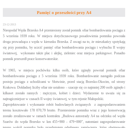
Pamięć o przeszłości przy A4
23-12-2013
Nieopodal Węzła Brzesko A4 przeniesiony został pomnik ofiar bombardowania pociągu z
5 września 1939 roku. W miejscu dotychczasowego posadowienia pomnika powstała
droga prowadząca z węzła w kierunku Brzeska. Z uwagi na to, że mieszkańcy spotykają
się przy pomniku, by uczcić pamięć ofiar bombardowania pociągu i wybuchu II wojny
światowej, wykonano także plac i alejkę, zieleniec oraz miejsca parkingowe. Ponadto
pomnik przeszedł prace konserwatorskie.
W 1965, w miejscu pochówku kilku osób, które zginęły powstał pomnik ofiar
bombardowania pociągu z 5 września 1939 roku. Bombardowanie nastąpiło podczas
postoju pociągu z uchodźcami w Słotwinie, przed stacją Brzesko-Okocim, od strony
Krakowa. Dokładnej liczby ofiar nie ustalono – szacuje się co najmniej 200 osób zginęło i
kilkaset zostało rannych : mężczyzn, kobiet i dzieci. Wydarzenie to uważa się za
najtragiczniejsze w czasach II wojny światowej, w tym rejonie Małopolski.
Zaprojektowanie i wykonanie robót budowlanych związanych z zagospodarowaniem
terenu kosztowało 178 070,79 brutto. Przeniesienie pomnika wraz z jego konserwacją
zostało zrealizowane w ramach kontraktu „Budowa autostrady A4 na odcinku od węzła
Szarów do węzła Brzesko w km 455+900 - 479+000”, natomiast zagospodarowanie
terenu wokół pomnika było przedmiotem odrębnego zamówienia, które obejmowało