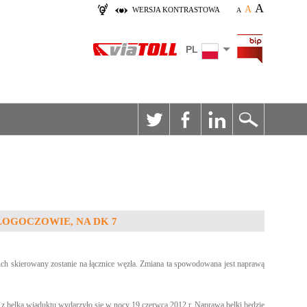
A
A
WERSJA KONTRASTOWA
A
PL
OGOCZOWIE, NA DK 7
ch skierowany zostanie na łącznice węzła. Zmiana ta spowodowana jest naprawą
ie z belką wiaduktu wydarzyło się w nocy 19 czerwca 2012 r. Naprawa belki będzie