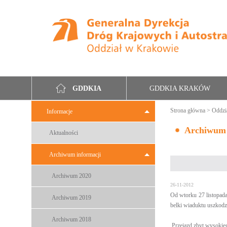
GDDKIA KRAKÓW
GDDKIA
Strona główna
>
Oddzi
Informacje
Archiwum
Aktualności
Archiwum informacji
Archiwum 2020
26-11-2012
Od wtorku 27 listopad
Archiwum 2019
belki wiaduktu uszkodzo
Archiwum 2018
Przejazd zbyt wysokieg