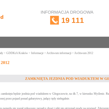
INFORMACJA DROGOWA
19 111
ały
>
GDDKiA Kraków
>
Informacje
>
Archiwum informacji
> Archiwum 2012
 2012
ZAMKNIĘTA JEZDNIA POD WIADUKTEM W GŁ
a zamknięta będzie jezdnia pod wiaduktem w Głogoczowie, na dk 7, w kierunku Myślenic. Ru
nej przez pojazd ponad gabarytowy, jadący tędy nielegalnie.
o pojazdu nie został zgłoszony zarządcy drogi i nikt nie otrzymał zgody na przejazd. Zderzen