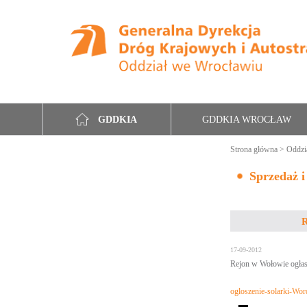
GDDKIA WROCŁAW
GDDKIA
Strona główna
>
Oddzi
Sprzedaż i
R
17-09-2012
Rejon w Wołowie ogłasz
ogloszenie-solarki-Wor