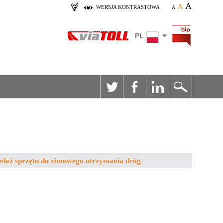
A
A
WERSJA KONTRASTOWA
A
PL
zedaż sprzętu do zimowego utrzymania dróg