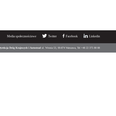
Media społecznościowe
Twitter
Facebook
Linkedin
yrekcja Dróg Krajowych i Autostrad
ul. Wronia 53, 00-874 Warszawa, Tel +48 22 375 88 88