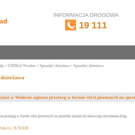
INFORMACJA DROGOWA
19 111
ały
>
GDDKiA Wrocław
>
Sprzedaż i dzierżawa
> Sprzedaż i dzierżawa
 dzierżawa
ejon w Wołowie ogłasza przetarg w formie ofert pisemnych na spr
a przetarg w formie ofert pisemnych na sprzedaż sprzętu do zimowego utrzymania dróg.
d.docx (, 16.76 KB)