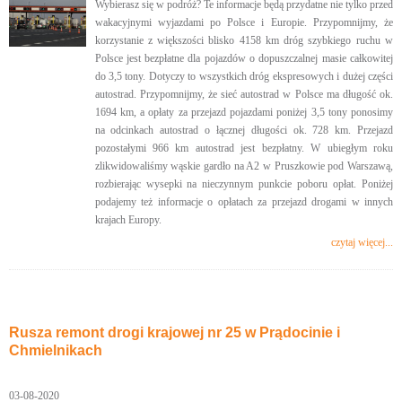
Wybierasz się w podróż? Te informacje będą przydatne nie tylko przed
wakacyjnymi wyjazdami po Polsce i Europie. Przypomnijmy, że
korzystanie z większości blisko 4158 km dróg szybkiego ruchu w
Polsce jest bezpłatne dla pojazdów o dopuszczalnej masie całkowitej
do 3,5 tony. Dotyczy to wszystkich dróg ekspresowych i dużej części
autostrad. Przypomnijmy, że sieć autostrad w Polsce ma długość ok.
1694 km, a opłaty za przejazd pojazdami poniżej 3,5 tony ponosimy
na odcinkach autostrad o łącznej długości ok. 728 km. Przejazd
pozostałymi 966 km autostrad jest bezpłatny. W ubiegłym roku
zlikwidowaliśmy wąskie gardło na A2 w Pruszkowie pod Warszawą,
rozbierając wysepki na nieczynnym punkcie poboru opłat. Poniżej
podajemy też informacje o opłatach za przejazd drogami w innych
krajach Europy.
czytaj więcej...
Rusza remont drogi krajowej nr 25 w Prądocinie i
Chmielnikach
03-08-2020