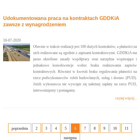
Udokumentowana praca na kontraktach GDDKiA
zawsze z wynagrodzeniem
10-07-2020
Obecnie w trakcie realizacji jest 100 dużych kontraktów, a płatności na
nich realizowane są zgodnie z zapisami kontraktowymi. GDDKiA ma
jasno określone zasady współpracy oraz narzędzia wspierające i
jednakowe konsekwencje wobec braku realizowania zapisów
kontraktowych. Również w kwestii braku regulowania płatności na
rzecz podwykonawców robót budowlanych, usług i dostaw (PUD).
Jeżeli wykonawca nie wywiąże się należnej zapłaty na rzecz PUD,
interweniujemy i pomagamy.
czytaj więcej...
poprzednia
2
3
4
5
6
7
8
9
10
11
następna