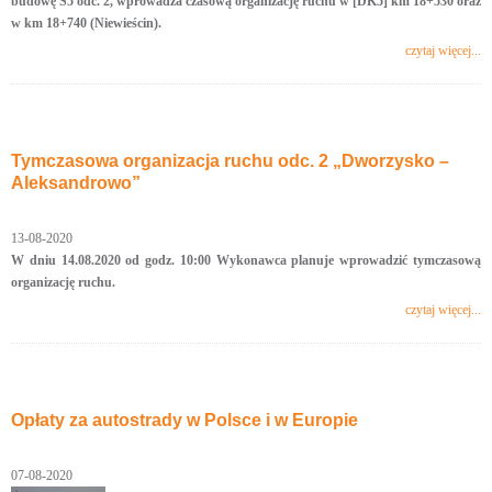
budowę S5 odc. 2, wprowadza czasową organizację ruchu w [DK5] km 18+530 oraz
w km 18+740 (Niewieścin).
czytaj więcej...
Tymczasowa organizacja ruchu odc. 2 „Dworzysko –
Aleksandrowo”
13-08-2020
W dniu 14.08.2020 od godz. 10:00 Wykonawca planuje wprowadzić tymczasową
organizację ruchu.
czytaj więcej...
Opłaty za autostrady w Polsce i w Europie
07-08-2020