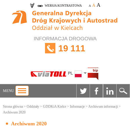
A
A
WERSJA KONTRASTOWA
A
INFORMACJA DROGOWA
19 111
PL
MENU
Strona główna
>
Oddziały
>
GDDKiA Kielce
>
Informacje
>
Archiwum informacji
>
Archiwum 2020
Archiwum 2020