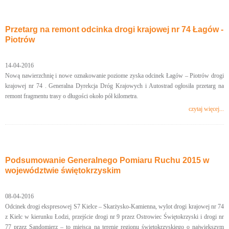
Przetarg na remont odcinka drogi krajowej nr 74 Łagów -
Piotrów
14-04-2016
Nową nawierzchnię i nowe oznakowanie poziome zyska odcinek Łagów – Piotrów drogi
krajowej nr 74 . Generalna Dyrekcja Dróg Krajowych i Autostrad ogłosiła przetarg na
remont fragmentu trasy o długości około pół kilometra.
czytaj więcej...
Podsumowanie Generalnego Pomiaru Ruchu 2015 w
województwie świętokrzyskim
08-04-2016
Odcinek drogi ekspresowej S7 Kielce – Skarżysko-Kamienna, wylot drogi krajowej nr 74
z Kielc w kierunku Łodzi, przejście drogi nr 9 przez Ostrowiec Świętokrzyski i drogi nr
77 przez Sandomierz – to miejsca na terenie regionu świętokrzyskiego o największym