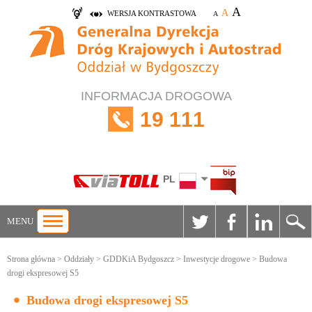
A
A
WERSJA KONTRASTOWA
A
INFORMACJA DROGOWA
19 111
PL
MENU
Strona główna
>
Oddziały
>
GDDKiA Bydgoszcz
>
Inwestycje drogowe
> Budowa
drogi ekspresowej S5
Budowa drogi ekspresowej S5