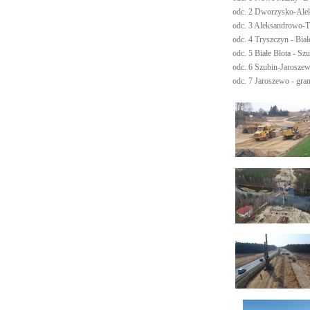
odc. 2 Dworzysko-Al
odc. 3 Aleksandrowo-
odc. 4 Tryszczyn - Biał
odc. 5 Białe Błota - Sz
odc. 6 Szubin-Jarosze
odc. 7 Jaroszewo - gr