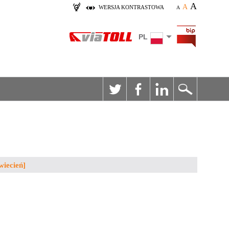
A
A
WERSJA KONTRASTOWA
A
PL
wiecień]