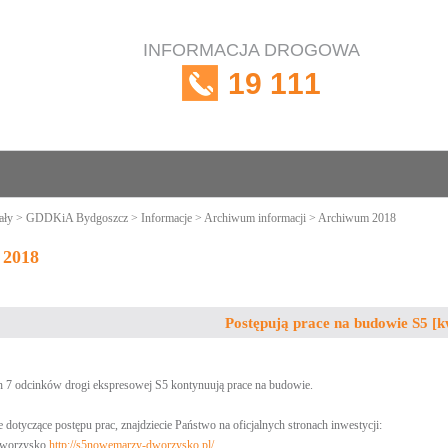
INFORMACJA DROGOWA
19 111
ały
>
GDDKiA Bydgoszcz
>
Informacje
>
Archiwum informacji
> Archiwum 2018
 2018
Postępują prace na budowie S5 [k
7 odcinków drogi ekspresowej S5 kontynuują prace na budowie.
dotyczące postępu prac, znajdziecie Państwo na oficjalnych stronach inwestycji:
Dworzysko
http://s5nowemarzy-dworzysko.pl/