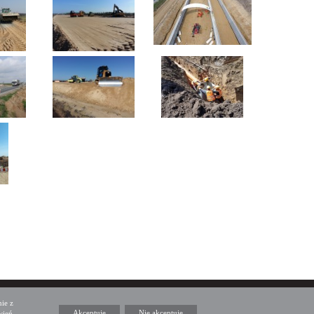
Media społecznościowe
Twitter
Facebook
Linkedin
ie z
Akceptuję
Nie akceptuję
wień