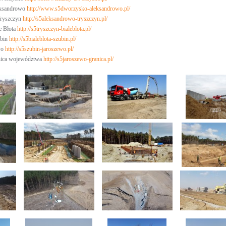
eksandrowo
http://www.s5dworzysko-aleksandrowo.pl/
Tryszczyn
http://s5aleksandrowo-tryszczyn.pl/
e Błota
http://s5tryszczyn-bialeblota.pl/
ubin
http://s5bialeblota-szubin.pl/
wo
http://s5szubin-jaroszewo.pl/
anica województwa
http://s5jaroszewo-granica.pl/