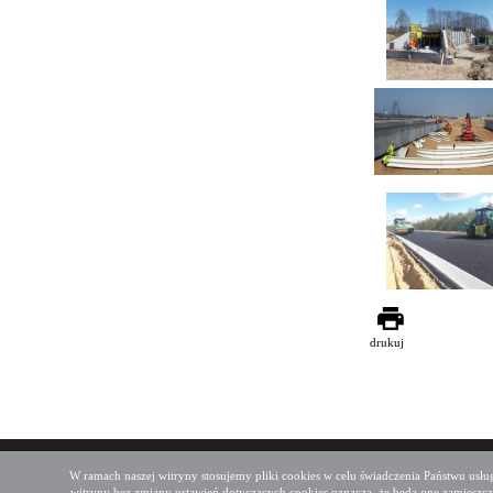
drukuj
Deklaracja dostępności
Mapa serwisu
W ramach naszej witryny stosujemy pliki cookies w celu świadczenia Państwu us
witryny bez zmiany ustawień dotyczących cookies oznacza, że będą one zamies