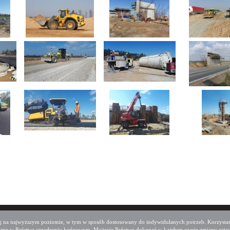
ług na najwyższym poziomie, w tym w sposób dostosowany do indywidulanych potrzeb. Korzystan
zczane w Państwa urządzeniu końcowym. Możecie Państwo dokonać w każdym czasie zmiany usta