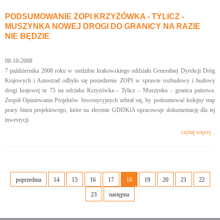
PODSUMOWANIE ZOPI KRZYŻÓWKA - TYLICZ -
MUSZYNKA NOWEJ DROGI DO GRANICY NA RAZIE
NIE BĘDZIE
08-10-2008
7 października 2008 roku w siedzibie krakowskiego oddziału Generalnej Dyrekcji Dróg
Krajowych i Autostrad odbyło się posiedzenie ZOPI w sprawie rozbudowy i budowy
drogi krajowej nr 75 na odcinku Krzyżówka – Tylicz – Muszynka – granica państwa.
Zespół Opiniowania Projektów Inwestycyjnych zebrał się, by podsumować kolejny etap
pracy biura projektowego, które na zlecenie GDDKiA opracowuje dokumentację dla tej
inwestycji.
czytaj więcej...
poprzednia
14
15
16
17
18
19
20
21
22
23
następna