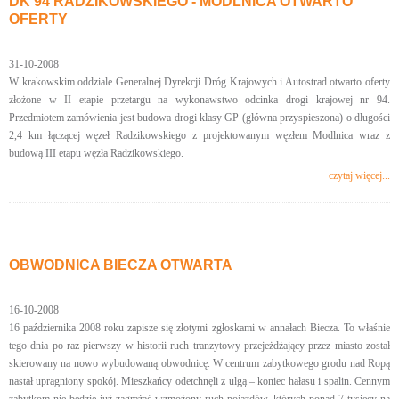
DK 94 RADZIKOWSKIEGO - MODLNICA OTWARTO
OFERTY
31-10-2008
W krakowskim oddziale Generalnej Dyrekcji Dróg Krajowych i Autostrad otwarto oferty
złożone w II etapie przetargu na wykonawstwo odcinka drogi krajowej nr 94.
Przedmiotem zamówienia jest budowa drogi klasy GP (główna przyspieszona) o długości
2,4 km łączącej węzeł Radzikowskiego z projektowanym węzłem Modlnica wraz z
budową III etapu węzła Radzikowskiego.
czytaj więcej...
OBWODNICA BIECZA OTWARTA
16-10-2008
16 października 2008 roku zapisze się złotymi zgłoskami w annałach Biecza. To właśnie
tego dnia po raz pierwszy w historii ruch tranzytowy przejeżdżający przez miasto został
skierowany na nowo wybudowaną obwodnicę. W centrum zabytkowego grodu nad Ropą
nastał upragniony spokój. Mieszkańcy odetchnęli z ulgą – koniec hałasu i spalin. Cennym