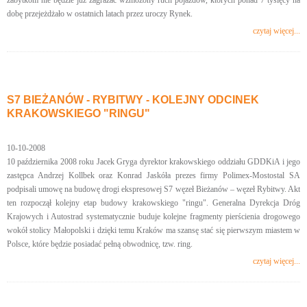
zabytkom nie będzie już zagrażać wzmożony ruch pojazdów, których ponad 7 tysięcy na
dobę przejeżdżało w ostatnich latach przez uroczy Rynek.
czytaj więcej...
S7 BIEŻANÓW - RYBITWY - KOLEJNY ODCINEK
KRAKOWSKIEGO "RINGU"
10-10-2008
10 października 2008 roku Jacek Gryga dyrektor krakowskiego oddziału GDDKiA i jego
zastępca Andrzej Kollbek oraz Konrad Jaskóła prezes firmy Polimex-Mostostal SA
podpisali umowę na budowę drogi ekspresowej S7 węzeł Bieżanów – węzeł Rybitwy. Akt
ten rozpoczął kolejny etap budowy krakowskiego "ringu". Generalna Dyrekcja Dróg
Krajowych i Autostrad systematycznie buduje kolejne fragmenty pierścienia drogowego
wokół stolicy Małopolski i dzięki temu Kraków ma szansę stać się pierwszym miastem w
Polsce, które będzie posiadać pełną obwodnicę, tzw. ring.
czytaj więcej...