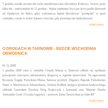
5 grudnia została otwarta dla ruchu zmodernizowana obwodnica Krakowa. Jeszcze przez
kilka dni - maksymalnie do 12 grudnia - będzie zamknięty lewy pas lewej jezdni (kierunek
od Opatkowic do Balic), gdyż wykonawca będzie likwidować "przełączki" w pasie
rozdziału, a może to zrobić dopiero wówczas, gdy przestaną one funkcjonować.
czytaj więcej...
O DROGACH W TARNOWIE - BĘDZIE WSCHODNIA
OBWODNICA
01-12-2008
1 grudnia 2008 roku w siedzibie Urzędu Miasta w Tarnowie odbyło się spotkanie
poświęcone rozwojowi infrastruktury drogowej w regionie tarnowskim. Na zaproszenie
Ryszarda Ścigały Prezydenta Miasta Tarnowa przybyli: Zbigniew Rapciak Podsekretarz
Stanu w Ministerstwie Infrastruktury, Andrzej Kollbek zastępca dyrektora krakowskiego
oddziału Generalnej Dyrekcji Dróg Krajowych i Autostrad oraz Minister Skarbu
Aleksander Grad i Urszula Augustyn – posłowie Ziemi Tarnowskiej na Sejm RP.
czytaj więcej...