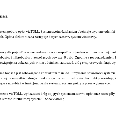
iała
ystem poboru opłat viaTOLL. System swoim działaniem obejmuje wybrane odcinki a
ch. Opłata elektroniczna zastępuje dotychczasowy system winietowy.
kowy dla pojazdów samochodowych oraz zespołów pojazdów o dopuszczalnej masi
autobusów i mikrobusów przewożących powyżej 9 osób. Zgodnie z rozporządzeniem
owiązuje na wskazanych w nim odcinkach autostrad, dróg ekspresowych i krajowy
ma Kapsch jest zobowiązana kontraktem m.in. do utrzymania sprawności systemu 
icznej na wszystkich drogach wskazanych w rozporządzeniu. Kontrakt przewiduje, 
ące z uchybień w funkcjonowaniu systemu, zostaną pokryte przez wykonawcę.
ystemu viaTOLL, wykaz sieci dróg objętych systemem, stawki opłat oraz szczegóły
 na stronie internetowej systemu - www.viatoll.pl.