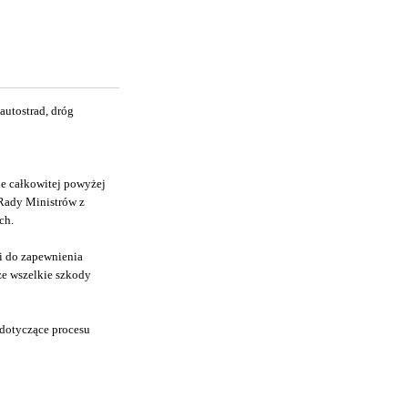
utostrad, dróg
e całkowitej powyżej
 Rady Ministrów z
ch.
i do zapewnienia
że wszelkie szkody
 dotyczące procesu