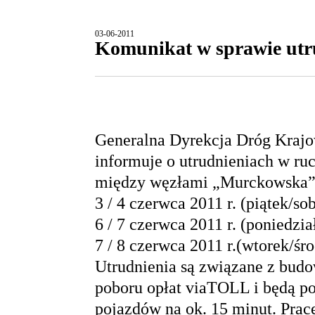
03-06-2011
Komunikat w sprawie utru
Generalna Dyrekcja Dróg Krajo
informuje o utrudnieniach w ruc
między węzłami „Murckowska” i
3 / 4 czerwca 2011 r. (piątek/so
6 / 7 czerwca 2011 r. (poniedzi
7 / 8 czerwca 2011 r.(wtorek/śr
Utrudnienia są związane z bud
poboru opłat viaTOLL i będą p
pojazdów na ok. 15 minut. Pra