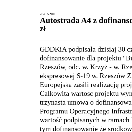
28-07-2010
Autostrada A4 z dofinans
zł
GDDKiA podpisała dzisiaj 30 
dofinansowanie dla projektu "B
Rzeszów, odc. w. Krzyż - w. Rz
ekspresowej S-19 w. Rzeszów Z
Europejska zasili realizację pr
Calkowita wartosc projektu wyno
trzynasta umowa o dofinansow
Programu Operacyjnego Infrastr
wartość podpisanych w ramach 
tym dofinansowanie że srodkow