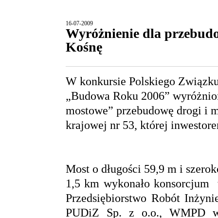
16-07-2009
Wyróżnienie dla przebudo
Kośnę
W konkursie Polskiego Związk
„Budowa Roku 2006” wyróżnion
mostowe” przebudowę drogi i m
krajowej nr 53, której inwesto
Most o długości
59,9 m
i szerok
1,5 km
wykonało konsorcjum
Przedsiębiorstwo Robót Inżyni
PUDiZ Sp. z o.o., WMPD w 