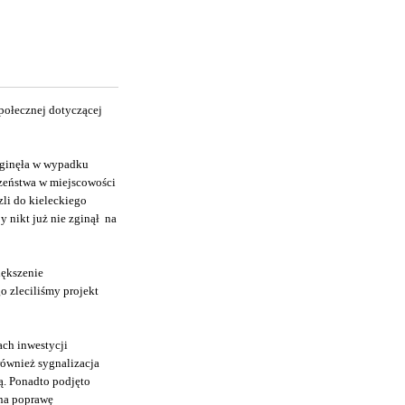
społecznej dotyczącej
 zginęła w wypadku
zeństwa w miejscowości
li do kieleckiego
y nikt już nie zginął na
iększenie
 zleciliśmy projekt
ach inwestycji
ównież sygnalizacja
ą. Ponadto podjęto
 na poprawę