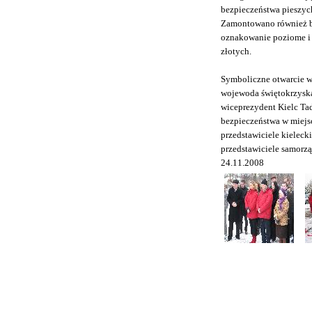
bezpieczeństwa pieszyc
Zamontowano również ba
oznakowanie poziome i
złotych.
Symboliczne otwarcie w
wojewoda świętokrzyska
wiceprezydent Kielc Ta
bezpieczeństwa w miejs
przedstawiciele kielec
przedstawiciele samorząd
24.11.2008