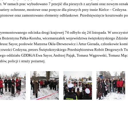
h. W ramach prac wybudowano 7 przejść dla pieszych z azylami oraz nowym ozna
riery ochronne, mostowe oraz poręcze dla pieszych przy trasie Kielce – Cedzyn
 pionowe oraz zamontowano elementy odblaskowe. Przedsięwzięcie kosztowało p
yremontowanego odcinka drogi krajowej 74 odbyło się 24 listopada. W uroczystośc
 Bożentyna Pałka-Koruba, wicemarszałek województwa świętokrzyskiego Zdzisła
deusz Sayor, posłowie Marzena Okła-Drewnowicz i Artur Gierada, członkowie komi
cowości Cedzyna, prezes Świętokrzyskiego Przedsiębiorstwa Robót Drogowych Tra
kiego oddziału GDDKiA Ewa Sayor, Andrzej Pająk, Tomasz Wągrowski, Tomasz Mąc
ów, policji i straży pożarnej.