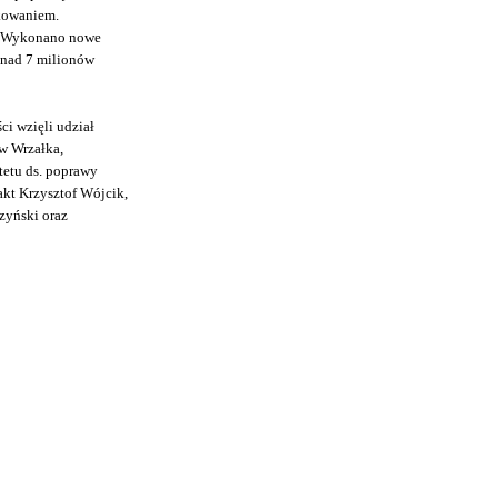
kowaniem.
a. Wykonano nowe
onad 7 milionów
i wzięli udział
w Wrzałka,
tetu ds. poprawy
kt Krzysztof Wójcik,
zyński oraz