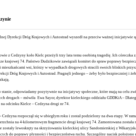
zynie
lnej Dyrekcji Dróg Krajowych i Autostrad wyszedł na przeciw ważnej inicjatywie 
wie z Cedzyny koło Kielc przeżyli trzy lata temu osobistą tragedię. Ich córeczka
 krajowej 74. Państwo Dudzikowie zawiązali komitet do spraw poprawy bezpiec
 mieszkańcami wsi, którzy w wypadkach drogowych stracili swoich bliskich przysz
ekcji Dróg Krajowych i Autostrad. Pragnęli jednego – żeby było bezpieczniej i żeb
zkają.
w stanie, odpowiadamy pozytywnie na inicjatywy społeczne, które mają na celu zw
ych drogach – mówiła Ewa Sayor, dyrektor kieleckiego oddziału GDDKiA – Dlatego
 na odcinku Kielce – Cedzyna drogi nr 74.
 Cedzyna rozpoczął się w ubiegłym roku i został podzielony na dwa etapy. W ram
erzchnia na 4-kilometrowym fragmencie drogi krajowej 74. Zamontowana została r
e zostały lewoskręty na skrzyżowaniu kieleckiej ulicy Sandomierskiej z Wikaryjsk
jących do poprawy płynności i bezpieczeństwa ruchu. Szczególny nacisk położono