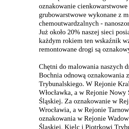
oznakowanie cienkowarstwowe 
grubowarstwowe wykonane z ma
chemoutwardzalnych - nanoszon
Już około 20% naszej sieci pos
każdym rokiem ten wskaźnik wz
remontowane drogi są oznako
Chętni do malowania naszych dró
Bochnia odnową oznakowania za
Trybunalskiego. W Rejonie Krak
Włocławka, a w Rejonie Nowy S
Śląskiej. Za oznakowanie w Re
Wrocławia, a w Rejonie Tarnow
oznakowania w Rejonie Wadowic
Śląskiej, Kielc i Piotrkowi Tryb