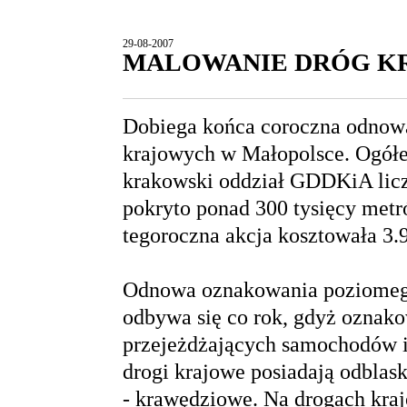
29-08-2007
MALOWANIE DRÓG K
Dobiega końca coroczna odnow
krajowych w Małopolsce. Ogółe
krakowski oddział GDDKiA licz
pokryto ponad 300 tysięcy met
tegoroczna akcja kosztowała 3.
Odnowa oznakowania poziomego
odbywa się co rok, gdyż oznako
przejeżdżających samochodów i 
drogi krajowe posiadają odblask
- krawędziowe. Na drogach kraj