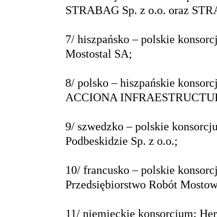
STRABAG Sp. z o.o. oraz ST
7/ hiszpańsko – polskie kons
Mostostal SA;
8/ polsko – hiszpańskie konsor
ACCIONA INFRAESTRUCTUR
9/ szwedzko – polskie konsorc
Podbeskidzie Sp. z o.o.;
10/ francusko – polskie kon
Przedsiębiorstwo Robót Most
11/ niemieckie konsorcjum: H