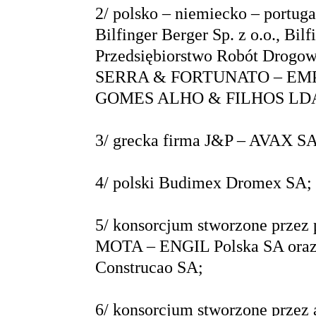
2/ polsko – niemiecko – portug
Bilfinger Berger Sp. z o.o., Bi
Przedsiębiorstwo Robót Dro
SERRA & FORTUNATO – EMP
GOMES ALHO & FILHOS LD
3/ grecka firma J&P – AVAX SA
4/ polski Budimex Dromex SA;
5/ konsorcjum stworzone przez p
MOTA – ENGIL Polska SA ora
Construcao SA;
6/ konsorcjum stworzone przez au