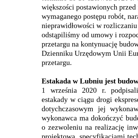
większości postawionych prze
wymaganego postępu robót, nara
nieprawidłowości w rozliczani
odstąpiliśmy od umowy i rozpo
przetargu na kontynuację budowy
Dzienniku Urzędowym Unii Euro
przetargu.
Estakada w Lubniu jest budo
1 września 2020 r. podpisa
estakady w ciągu drogi ekspre
dotychczasowym jej wykon
wykonawca ma dokończyć budo
o zezwoleniu na realizację in
projektową, specyfikacjami te