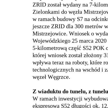
ZRID został wydany na 7-kilom
Zielonkami do węzła Mistrzejow
w ramach budowy S7 na odcink
jeszcze ZRID dla 300 metrów 
Mistrzejowice. Wniosek o wydan
Wojewódzkiego 25 marca 2020 r.
5-kilometrową część S52 POK o
której wniosek został złożony 31
wpływa teraz na roboty, które 
technologicznych na wschód i z
węzeł Węgrzce.
Z wiaduktu do tunelu, z tunel
W ramach inwestycji wybudowa
ekspresowa S52 długości ok. 12