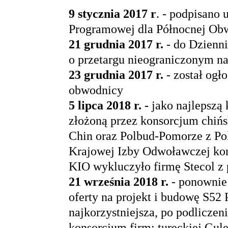
9 stycznia 2017 r
. - podpisano
Programowej dla Północnej Ob
21 grudnia 2017 r.
- do Dzienn
o przetargu nieograniczonym na 
23 grudnia 2017 r.
- został ogł
obwodnicy
5 lipca 2018 r. -
jako najlepszą
złożoną przez konsorcjum ch
Chin oraz Polbud-Pomorze z Pol
Krajowej Izby Odwoławczej kon
KIO wykluczyło firmę Stecol z 
21 września 2018 r.
- ponownie 
oferty na projekt i budowę S5
najkorzystniejsza, po podliczeni
konsorcjum firm: tureckiej Gul