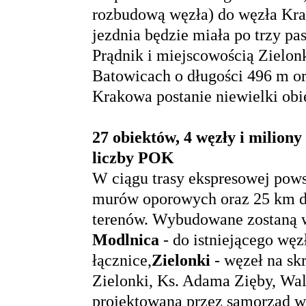
rozbudową węzła) do węzła Kra
jezdnia będzie miała po trzy pa
Prądnik i miejscowością Zielon
Batowicach o długości 496 m or
Krakowa postanie niewielki obi
27 obiektów, 4 węzły i milion
liczby POK
W ciągu trasy ekspresowej pows
murów oporowych oraz 25 km dr
terenów. Wybudowane zostaną 
Modlnica
- do istniejącego wę
łącznice,
Zielonki
- węzeł na sk
Zielonki, Ks. Adama Zięby, Wal
projektowaną przez samorząd 