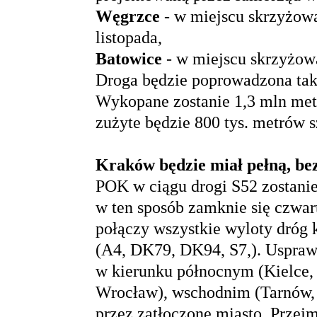
Węgrzce
- w miejscu skrzyżowa
listopada,
Batowice
- w miejscu skrzyżow
Droga będzie poprowadzona tak
Wykopane zostanie 1,3 mln met
zużyte będzie 800 tys. metrów 
Kraków będzie miał pełną, be
POK w ciągu drogi S52 zostanie
w ten sposób zamknie się czwa
połączy wszystkie wyloty dróg 
(A4, DK79, DK94, S7,). Uspraw
w kierunku północnym (Kielce,
Wrocław), wschodnim (Tarnów, 
przez zatłoczone miasto. Przejm