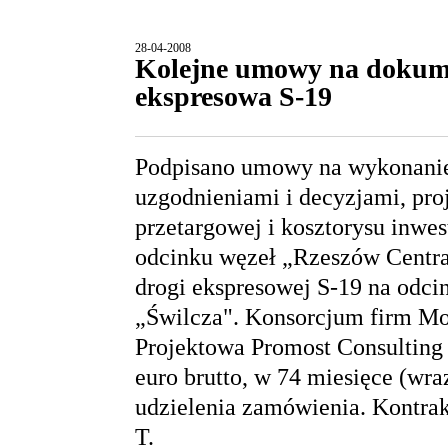
28-04-2008
Kolejne umowy na dokumen
ekspresowa S-19
Podpisano umowy na wykonanie
uzgodnieniami i decyzjami, pr
przetargowej i kosztorysu inwe
odcinku węzeł „Rzeszów Centra
drogi ekspresowej S-19 na odc
„Świlcza". Konsorcjum firm Mo
Projektowa Promost Consulting
euro brutto, w 74 miesięce (wra
udzielenia zamówienia. Kontra
T.