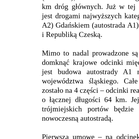
km dróg głównych. Już w tej
jest drogami najwyższych kate
A2) Gdańskiem (autostrada A1)
i Republiką Czeską.
Mimo to nadal prowadzone są s
domknąć krajowe odcinki mię
jest budowa autostrady A1 
województwa śląskiego. Całe
zostało na 4 części – odcinki re
o łącznej długości 64 km. Je
trójmiejskich portów będzi
nowoczesną autostradą.
Pierwszą umowę – na odcine