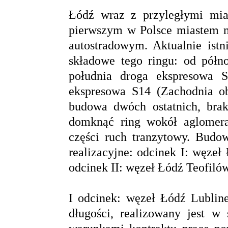
Łódź wraz z przyległymi mia
pierwszym w Polsce miastem 
autostradowym. Aktualnie istn
składowe tego ringu: od półn
południa droga ekspresowa 
ekspresowa S14 (Zachodnia ob
budowa dwóch ostatnich, bra
domknąć ring wokół aglomera
części ruch tranzytowy. Budow
realizacyjne: odcinek I: węze
odcinek II: węzeł Łódź Teofiló
I odcinek: węzeł Łódź Lubli
długości, realizowany jest w 