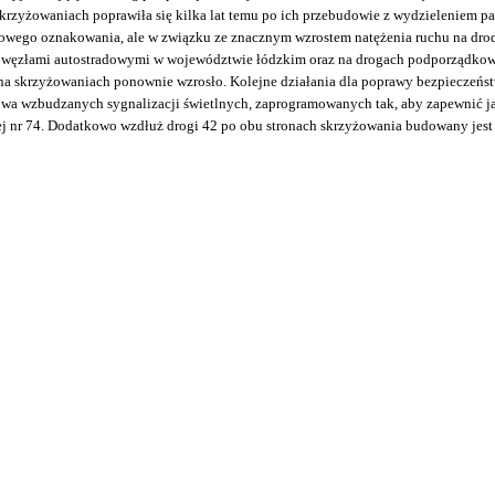
skrzyżowaniach poprawiła się kilka lat temu po ich przebudowie z wydzieleniem p
ego oznakowania, ale w związku ze znacznym wzrostem natężenia ruchu na drod
 węzłami autostradowymi w województwie łódzkim oraz na drogach podporządkowa
a skrzyżowaniach ponownie wzrosło. Kolejne działania dla poprawy bezpieczeńs
wa wzbudzanych sygnalizacji świetlnych, zaprogramowanych tak, aby zapewnić j
j nr 74. Dodatkowo wzdłuż drogi 42 po obu stronach skrzyżowania budowany jest 