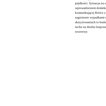
prędkości. Sytuacja na 
wprowadzeniem dodatkow
komunikującej Kielce z
zagrożenie wypadkami n
skrzyżowaniach to budo
ruchu na drodze krajowe
rowerowy.