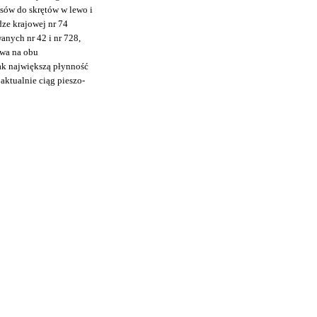
asów do skrętów w lewo i
ze krajowej nr 74
nych nr 42 i nr 728,
twa na obu
ak największą płynność
aktualnie ciąg pieszo-