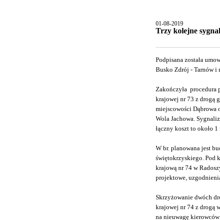
01-08-2019
Trzy kolejne sygna
Podpisana została umow
Busko Zdrój - Tarnów i n
Zakończyła procedura p
krajowej nr 73 z drogą
miejscowości Dąbrowa o
Wola Jachowa. Sygnaliz
łączny koszt to około 1
W br. planowana jest b
świętokrzyskiego. Pod 
krajową nr 74 w Radoszy
projektowe, uzgodnienia
Skrzyżowanie dwóch dró
krajowej nr 74 z drogą
na nieuwagę kierowców 