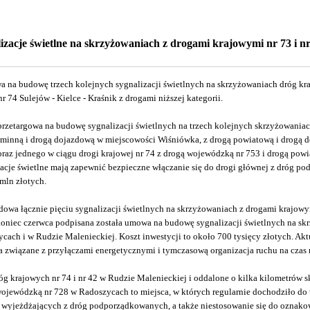
lizacje świetlne na skrzyżowaniach z drogami krajowymi nr 73 i n
a na budowę trzech kolejnych sygnalizacji świetlnych na skrzyżowaniach dróg kra
r 74 Sulejów - Kielce - Kraśnik z drogami niższej kategorii.
rzetargowa na budowę sygnalizacji świetlnych na trzech kolejnych skrzyżowaniac
 gminną i drogą dojazdową w miejscowości Wiśniówka, z drogą powiatową i drogą 
raz jednego w ciągu drogi krajowej nr 74 z drogą wojewódzką nr 753 i drogą pow
acje świetlne mają zapewnić bezpieczne włączanie się do drogi głównej z dróg p
 mln złotych.
udowa łącznie pięciu sygnalizacji świetlnych na skrzyżowaniach z drogami krajo
koniec czerwca podpisana została umowa na budowę sygnalizacji świetlnych na sk
cach i w Rudzie Malenieckiej. Koszt inwestycji to około 700 tysięcy złotych. Aktu
 związane z przyłączami energetycznymi i tymczasową organizacja ruchu na czas 
g krajowych nr 74 i nr 42 w Rudzie Malenieckiej i oddalone o kilka kilometrów 
 wojewódzką nr 728 w Radoszycach to miejsca, w których regularnie dochodziło 
wyjeżdżających z dróg podporządkowanych, a także niestosowanie się do oznako