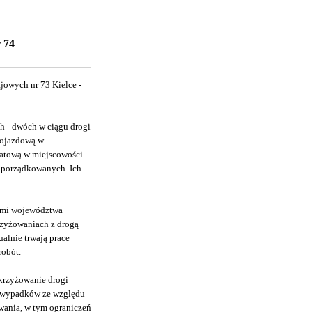
r 74
jowych nr 73 Kielce -
h - dwóch w ciągu drogi
dojazdową w
iatową w miejscowości
odporządkowanych. Ich
wymi województwa
rzyżowaniach z drogą
alnie trwają prace
robót.
skrzyżowanie drogi
do wypadków ze względu
wania, w tym ograniczeń