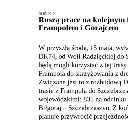
09-05-2019
Ruszą prace na kolejnym
Frampolem i Gorajcem
W przyszłą środę, 15 maja, wył
DK74, od Woli Radzięckiej do
będą mogli korzystać z tej tra
Frampola do skrzyżowania z dr
Związane jest to z rozbudową D
trasie z Frampola do Szczebrz
wojewódzkimi: 835 na odcinku 
Biłgoraj – Szczebrzeszyn. Z ko
planuje przywrócić przejezdnoś