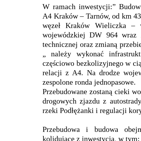
W ramach inwestycji:” Budow
A4 Kraków – Tarnów, od km 43
węzeł Kraków Wieliczka – w
wojewódzkiej DW 964 wraz z
technicznej oraz zmianą przeb
„ należy wykonać infrastru
częściowo bezkolizyjnego w cią
relacji z A4. Na drodze wo
zespolone ronda jednopasowe.
Przebudowane zostaną cieki wo
drogowych zjazdu z autostrady
rzeki Podłężanki i regulacji ko
Przebudowa i budowa obejmi
kolidujące z inwestycją, w tym: