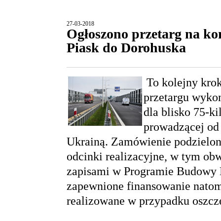
27-03-2018
Ogłoszono przetarg na k
Piask do Dorohuska
To kolejny krok
przetargu wyko
dla blisko 75-k
prowadzącej od
Ukrainą. Zamówienie podzielono
odcinki realizacyjne, w tym ob
zapisami w Programie Budowy 
zapewnione finansowanie natom
realizowane w przypadku oszcz