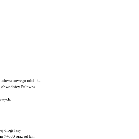
udowa nowego odcinka
ej obwodnicy Puław w
sowych,
j drogi lasy
 km 7+600 oraz od km