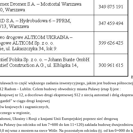
B
 Puławach to część większego zadania inwestycyjnego, jakim jest budowa północn
 12 Radom – Lublin. Celem budowy obwodnicy miasta Puławy (etap I) jest :
 krajowej nr 12, a docelowo drogi ekspresowej S12 z siecią autostrad i dróg ekspre
 gardeł” w ciągu drogi krajowej
rów krajowych i zagranicznych,
ycznego w regionie,
łorusi, Ukrainy i Rosji z krajami Unii Europejskiej poprzez sieć drogową
ta Puławy (na odcinku od km 7+600 do km 11+120) zakłada budowę dwujezdniowe
10,0 m) wraz z mostem na rzece Wiśle. Na pozostałym odcinku (tj. od km 0+000 do