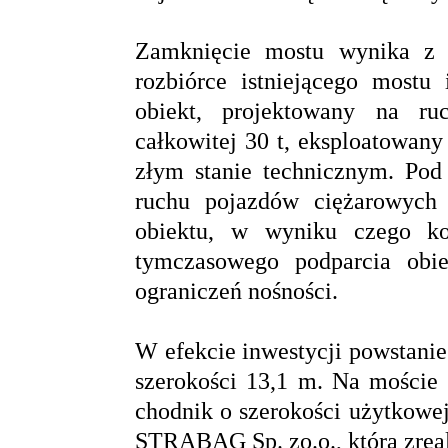
Zamknięcie mostu wynika z r
rozbiórce istniejącego most
obiekt, projektowany na ru
całkowitej 30 t, eksploatowany 
złym stanie technicznym. Po
ruchu pojazdów ciężarowych 
obiektu, w wyniku czego ko
tymczasowego podparcia obi
ograniczeń nośności.
W efekcie inwestycji powstanie 
szerokości 13,1 m. Na moście 
chodnik o szerokości użytkowe
STRABAG Sp. zo.o., która zreali