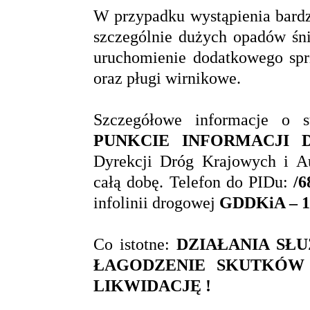
W przypadku wystąpienia bard
szczególnie dużych opadów śni
uruchomienie dodatkowego sprz
oraz pługi wirnikowe.
Szczegółowe informacje o 
PUNKCIE INFORMACJI 
Dyrekcji Dróg Krajowych i Au
całą dobę. Telefon do PIDu:
/6
infolinii drogowej
GDDKiA – 1
Co istotne:
DZIAŁANIA SŁ
ŁAGODZENIE SKUTKÓW 
LIKWIDACJĘ !