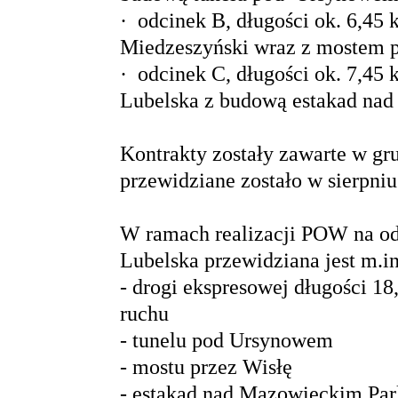
· odcinek B, długości ok. 6,45
Miedzeszyński wraz z mostem p
· odcinek C, długości ok. 7,45
Lubelska z budową estakad na
Kontrakty zostały zawarte w gr
przewidziane zostało w sierpniu
W ramach realizacji POW na od
Lubelska przewidziana jest
m.i
- drogi ekspresowej długości 18
ruchu
- tunelu pod Ursynowem
- mostu przez Wisłę
- estakad nad Mazowieckim Pa