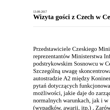
13-09-2017
Wizyta gości z Czech w 
Przedstawiciele Czeskiego Mini
reprezentantów Ministerstwa In
podstrykowskim Sosnowcu w C
Szczególną uwagę skoncentrowa
autostradzie A2 między Konine
pytań dotyczących funkcjonowan
możliwości, jakie daje do zarzą
normalnych warunkach, jak i w 
(wypadków, awarii, itp.) . Zaró