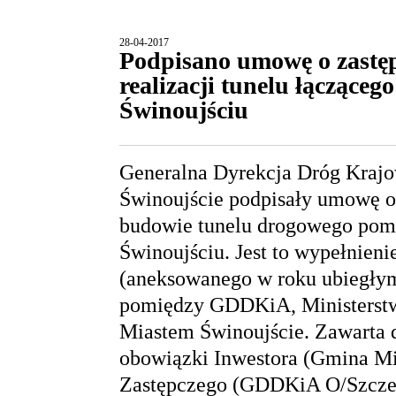
28-04-2017
Podpisano umowę o zastęp
realizacji tunelu łączące
Świnoujściu
Generalna Dyrekcja Dróg Krajo
Świnoujście podpisały umowę o
budowie tunelu drogowego pom
Świnoujściu. Jest to wypełnien
(aneksowanego w roku ubiegłym)
pomiędzy GDDKiA, Ministerstw
Miastem Świnoujście. Zawarta 
obowiązki Inwestora (Gmina Mia
Zastępczego (GDDKiA O/Szczeci